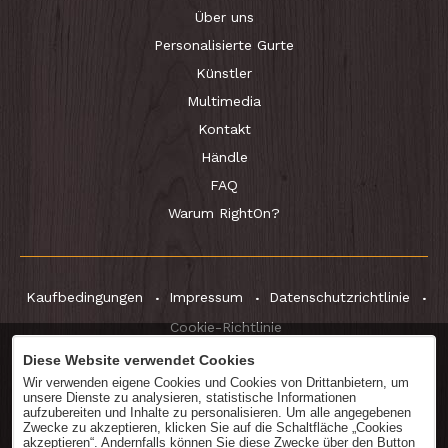
Über uns
Personalisierte Gurte
Künstler
Multimedia
Kontakt
Händle
FAQ
Warum RightOn?
Kaufbedingungen
Impressum
Datenschutzrichtlinie
Cookie-Richtlinie
Diese Website verwendet Cookies
Wir verwenden eigene Cookies und Cookies von Drittanbietern, um
unsere Dienste zu analysieren, statistische Informationen
Katalog
herunterladen
aufzubereiten und Inhalte zu personalisieren. Um alle angegebenen
Zwecke zu akzeptieren, klicken Sie auf die Schaltfläche „Cookies
akzeptieren“. Andernfalls können Sie diese Zwecke über den Button