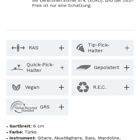
Wir berechnen immer in € (EURO), und der USD-
Preis ist nur eine Schätzung.
Tip-Pick-
RAS
Halter
Quick-Pick-
Gepolstert
Halter
Vegan
R.E.C.
GRS
Gurtbreit:
6 cm
Farbe:
Türkis
Instrument:
Gitarre
,
Akustikgitarre
,
Bass
,
Mandoline
,