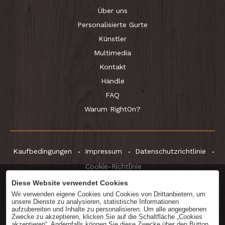
Über uns
Personalisierte Gurte
Künstler
Multimedia
Kontakt
Händle
FAQ
Warum RightOn?
Kaufbedingungen
Impressum
Datenschutzrichtlinie
Cookie-Richtlinie
Diese Website verwendet Cookies
Wir verwenden eigene Cookies und Cookies von Drittanbietern, um
unsere Dienste zu analysieren, statistische Informationen
Katalog
herunterladen
aufzubereiten und Inhalte zu personalisieren. Um alle angegebenen
Zwecke zu akzeptieren, klicken Sie auf die Schaltfläche „Cookies
akzeptieren“. Andernfalls können Sie diese Zwecke über den Button