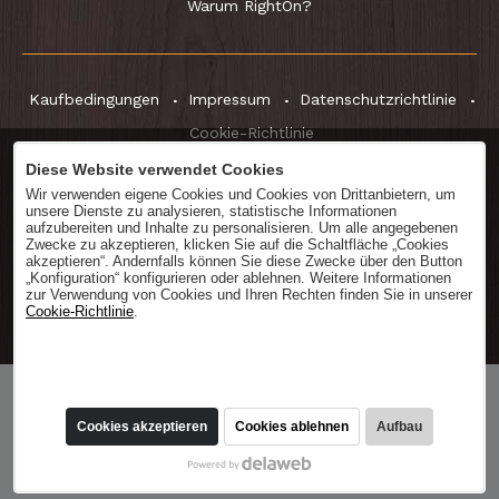
Warum RightOn?
Kaufbedingungen
Impressum
Datenschutzrichtlinie
Cookie-Richtlinie
Diese Website verwendet Cookies
Wir verwenden eigene Cookies und Cookies von Drittanbietern, um
unsere Dienste zu analysieren, statistische Informationen
Katalog
herunterladen
aufzubereiten und Inhalte zu personalisieren. Um alle angegebenen
Zwecke zu akzeptieren, klicken Sie auf die Schaltfläche „Cookies
akzeptieren“. Andernfalls können Sie diese Zwecke über den Button
„Konfiguration“ konfigurieren oder ablehnen. Weitere Informationen
zur Verwendung von Cookies und Ihren Rechten finden Sie in unserer
Cookie-Richtlinie
.
® RightOn! Straps. Copyright 2026.
In den Warenkorb
9,95
Cookies akzeptieren
Cookies ablehnen
Aufbau
legen
MwSt. nicht ausweisbar