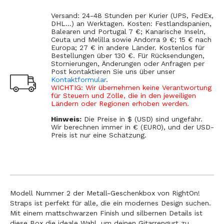
Versand: 24-48 Stunden per Kurier (UPS, FedEx,
DHL...) an Werktagen. Kosten: Festlandspanien,
Balearen und Portugal 7 €; Kanarische Inseln,
Ceuta und Melilla sowie Andorra 9 €; 15 € nach
Europa; 27 € in andere Länder. Kostenlos für
Bestellungen über 130 €. Für Rücksendungen,
Stornierungen, Änderungen oder Anfragen per
Post kontaktieren Sie uns über unser
Kontaktformular
.
WICHTIG: Wir übernehmen keine Verantwortung
für Steuern und Zölle, die in den jeweiligen
Ländern oder Regionen erhoben werden.
Hinweis:
Die Preise in $ (USD) sind ungefähr.
Wir berechnen immer in € (EURO), und der USD-
Preis ist nur eine Schätzung.
Modell Nummer 2 der Metall-Geschenkbox von RightOn!
Straps ist perfekt für alle, die ein modernes Design suchen.
Mit einem mattschwarzen Finish und silbernen Details ist
diese Box die ideale Wahl, um deinen Gitarrengurt zu