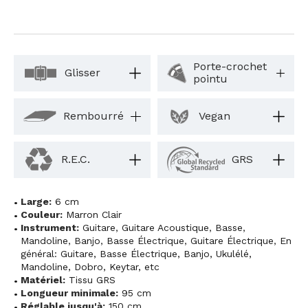
Porte-crochet
Glisser
pointu
Rembourré
Vegan
R.E.C.
GRS
Large:
6 cm
Couleur:
Marron Clair
Instrument:
Guitare
,
Guitare Acoustique
,
Basse
,
Mandoline
,
Banjo
,
Basse Électrique
,
Guitare Électrique
,
En
général: Guitare, Basse Électrique, Banjo, Ukulélé,
Mandoline, Dobro, Keytar, etc
Matériel:
Tissu GRS
Longueur minimale:
95 cm
Réglable jusqu'à:
150 cm