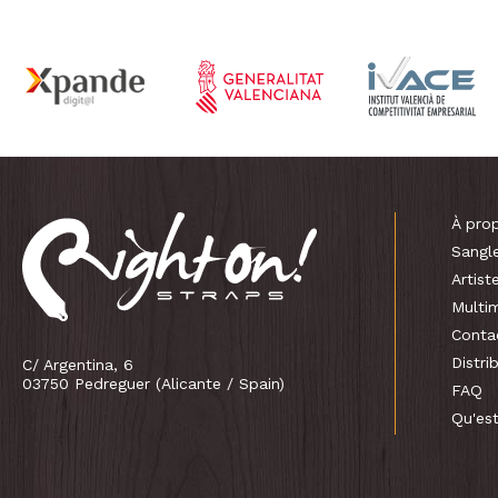
À pro
Sangl
Artist
Multi
Conta
Distri
C/ Argentina, 6
03750 Pedreguer (Alicante / Spain)
FAQ
Qu'es