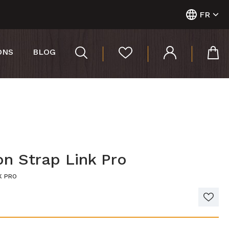
FR
ONS
BLOG
on Strap Link Pro
NK PRO