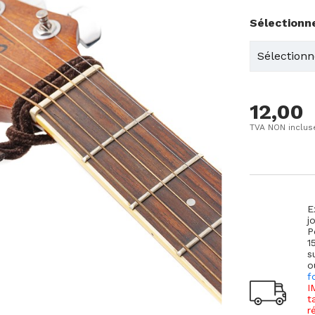
Sélectionn
12,00
TVA NON inclus
E
j
P
1
s
o
f
I
t
r