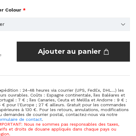
er Colour
*
Ajouter au panier
e
xpédition : 24-48 heures via courrier (UPS, FedEx, DHL...) les
ours ouvrables. Coûts : Espagne continentale, îles Baléares et
ortugal : 7 € ; îles Canaries, Ceuta et Melilla et Andorre : 9 € ;
5 € pour l'Europe ; 27 € ailleurs. Gratuit pour les commandes
upérieures à 130 €. Pour les retours, annulations, modifications
u demandes de courrier postal, contactez-nous via notre
ormulaire de contact
.
MPORTANT: Nous ne sommes pas responsables des taxes,
arifs et droits de douane appliqués dans chaque pays ou
égion.