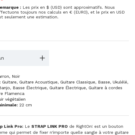
emarque :
Les prix en $ (USD) sont approximatifs. Nous
ffectuons toujours nos calculs en € (EURO), et le prix en USD
st seulement une estimation.
an
rron
,
Noir
:
Guitare
,
Guitare Acoustique
,
Guitare Classique
,
Basse
,
Ukulélé
,
Banjo
,
Basse Électrique
,
Guitare Électrique
,
Guitare à cordes
re Flamenca
uir végétalien
inimale:
22 cm
p Link Pro:
Le
STRAP LINK PRO
de RightOn! est un bouton
erne qui permet de fixer n'importe quelle sangle à votre guitare