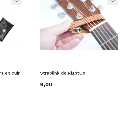
s en cuir
Straplink de RightOn
9,00