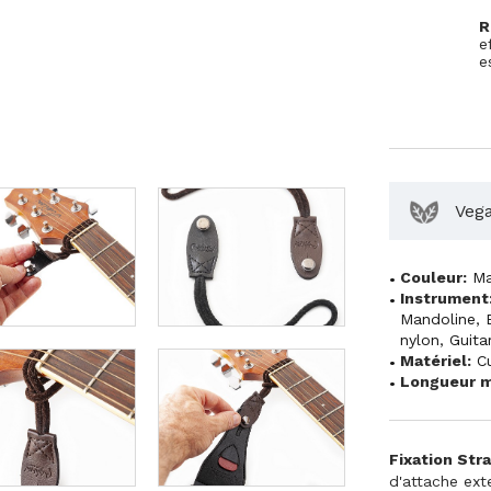
R
e
e
Veg
Couleur:
Ma
Instrument
Mandoline
,
nylon
,
Guita
Matériel:
C
Longueur m
Fixation Stra
d'attache ext