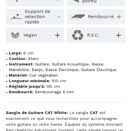
pointu
Support de
sélection
Rembourré
rapide
Vegan
R.E.C.
Large:
6 cm
Couleur:
Blanc
Instrument:
Guitare
,
Guitare Acoustique
,
Basse
,
Mandoline
,
Banjo
,
Basse Électrique
,
Guitare Électrique
Matériel:
Cuir végétalien
Longueur minimale:
100 cm
Réglable jusqu'à:
145 cm
Rembourré:
Rembourrage 4 mm
Sangle de Guitare CAT White:
La sangle
CAT
est
exactement ce que vous recherchiez pour accompagner
votre guitare ou votre basse. Équipée du système innovant
RAS (RightOn! Adjustment System), cette sangle permet un