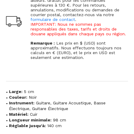
ailleurs. Gratuit pour les commandes
supérieures à 130 €. Pour les retours,
annulations, modifications ou demandes de
courrier postal, contactez-nous via notre
formulaire de contact
.
IMPORTANT: Nous ne sommes pas
responsables des taxes, tarifs et droits de
douane appliqués dans chaque pays ou région.
Remarque :
Les prix en $ (USD) sont
approximatifs. Nous effectuons toujours nos
calculs en € (EURO), et le prix en USD est
seulement une estimation.
Large:
5 cm
Couleur:
Noir
Instrument:
Guitare
,
Guitare Acoustique
,
Basse
Électrique
,
Guitare Électrique
Matériel:
Cuir
Longueur minimale:
98 cm
Réglable jusqu'à:
140 cm