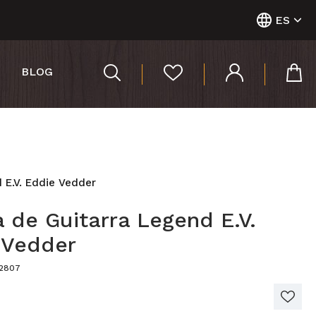
ES
BLOG
 E.V. Eddie Vedder
 de Guitarra Legend E.V.
 Vedder
02807