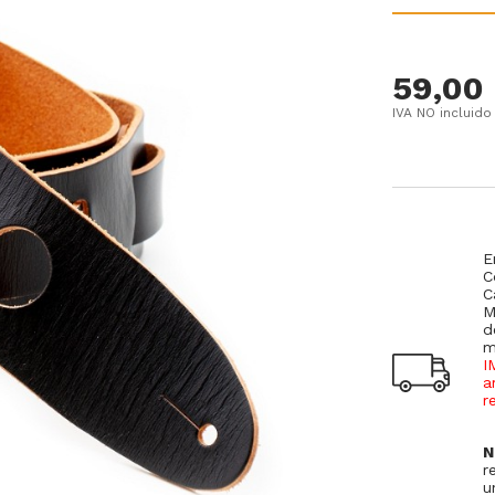
59,00
IVA NO incluido
E
C
C
M
d
m
I
a
r
N
r
u