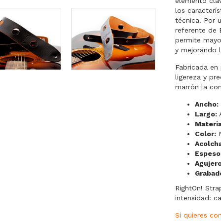
elemento cla
los caracterí
técnica. Por 
referente de 
permite mayor
y mejorando 
Fabricada en 
ligereza y pr
marrón la con
Ancho:
Largo:
A
Materia
Color:
N
Acolch
Espeso
Agujero
Grabad
RightOn! Stra
intensidad: c
Si quieres c