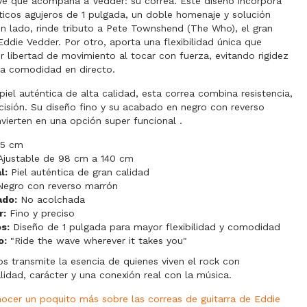
ve que acompaña a Vedder: su correa. Este diseño incorpora
sticos agujeros de 1 pulgada, un doble homenaje y solución
un lado, rinde tributo a Pete Townshend (The Who), el gran
Eddie Vedder. Por otro, aporta una flexibilidad única que
 libertad de movimiento al tocar con fuerza, evitando rigidez
la comodidad en directo.
piel auténtica de alta calidad, esta correa combina resistencia,
ecisión. Su diseño fino y su acabado en negro con reverso
vierten en una opción super funcional .
5 cm
justable de 98 cm a 140 cm
l:
Piel auténtica de gran calidad
egro con reverso marrón
ado:
No acolchada
r:
Fino y preciso
s:
Diseño de 1 pulgada para mayor flexibilidad y comodidad
o:
"Ride the wave wherever it takes you"
ps transmite la esencia de quienes viven el rock con
alidad, carácter y una conexión real con la música.
onocer un poquito más sobre
las correas de guitarra de Eddie