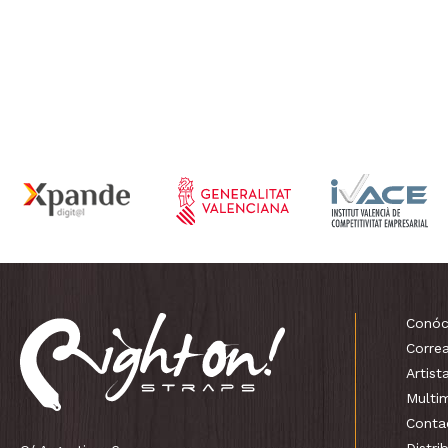
Conóc
Corre
Artist
Multi
Conta