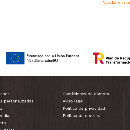
Vedder en nue
enos
Condiciones de compra
as personalizadas
Aviso legal
as
Política de privacidad
media
Política de cookies
cto