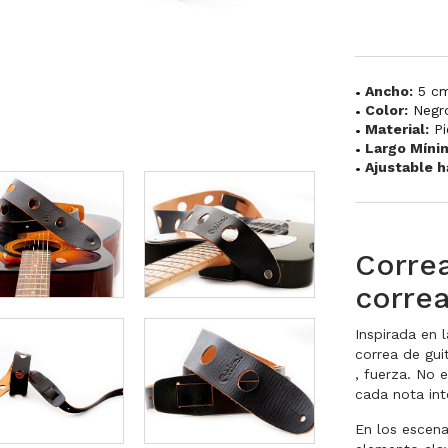
Ancho:
5 c
Color:
Negr
Material:
Pi
Largo Míni
Ajustable h
Correa
corre
Inspirada en 
correa de gui
, fuerza. No 
cada nota int
En los escena