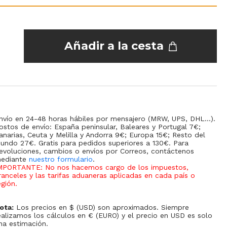
Añadir a la cesta
nvío en 24-48 horas hábiles por mensajero (MRW, UPS, DHL...).
ostos de envío: España peninsular, Baleares y Portugal 7€;
anarias, Ceuta y Melilla y Andorra 9€; Europa 15€; Resto del
undo 27€. Gratis para pedidos superiores a 130€. Para
evoluciones, cambios o envíos por Correos, contáctenos
ediante
nuestro formulario
.
MPORTANTE: No nos hacemos cargo de los impuestos,
ranceles y las tarifas aduaneras aplicadas en cada país o
egión
.
ota:
Los precios en $ (USD) son aproximados. Siempre
ealizamos los cálculos en € (EURO) y el precio en USD es solo
na estimación.