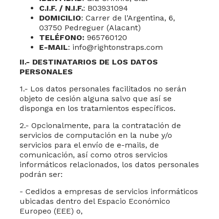
C.I.F. / N.I.F.
:
B03931094
DOMICILIO
:
Carrer de l'Argentina, 6,
03750 Pedreguer (Alacant)
TELÉFONO:
965760120
E-MAIL
:
info@rightonstraps.com
II
.- DESTINATARIOS DE LOS DATOS
PERSONALES
1.- Los datos personales facilitados no serán
objeto de cesión alguna salvo que así se
disponga en los tratamientos específicos.
2.- Opcionalmente, para la contratación de
servicios de computación en la nube y/o
servicios para el envío de e-mails, de
comunicación, así como otros servicios
informáticos relacionados, los datos personales
podrán ser:
- Cedidos a empresas de servicios informáticos
ubicadas dentro del Espacio Económico
Europeo (EEE) o,