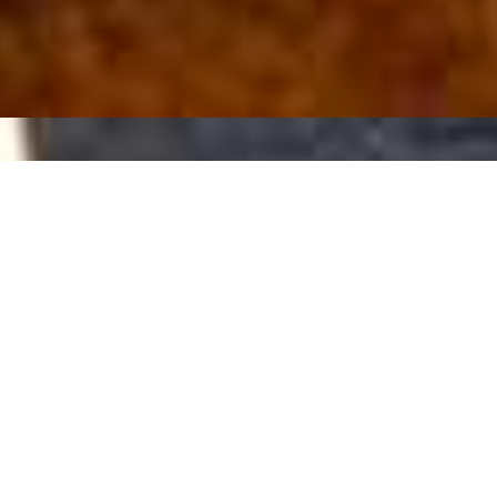
Correas de guitarra y correas
para bajo
, accesorios para guitarras
DESTACADOS