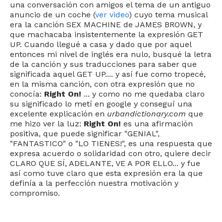
una conversación con amigos el tema de un antiguo
anuncio de un coche (
ver video
) cuyo tema musical
era la canción SEX MACHINE de JAMES BROWN, y
que machacaba insistentemente la expresión GET
UP. Cuando llegué a casa y dado que por aquel
entonces mi nivel de inglés era nulo, busqué la letra
de la canción y sus traducciones para saber que
significada aquel GET UP.... y así fue como tropecé,
en la misma canción, con otra expresión que no
conocía:
Right On!
... y como no me quedaba claro
su significado lo metí en google y conseguí una
excelente explicación en
urbandictionary.com
que
me hizo ver la luz:
Right On!
es una afirmación
positiva, que puede significar "GENIAL",
"FANTASTICO" o "LO TIENES!", es una respuesta que
expresa acuerdo o solidaridad con otro, quiere decir
CLARO QUE SÍ, ADELANTE, VE A POR ELLO... y fue
así como tuve claro que esta expresión era la que
definía a la perfección nuestra motivación y
compromiso.