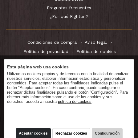
Preguntas frecuentes
¿Por qué Righton?
Condiciones de compra
Aviso legal
Política de privacidad
Política de cookies
Esta página web usa cookies
Utilizamos cookies propias y de terceros con la finalidad de analizar
Descargar
Catálogo
nuestros servicios, elaborar información estadística y personalizar
contenidos. Para aceptar todas las finalidades indicadas pulse el
botón "Aceptar cookies". En caso contrario, puede configurar o
rechazar dichas finalidades pulsando el botón "Configuración". Para
obtener más información sobre el uso de las cookies y sus
derechos, acceda a nuestra
política de cookies
.
® RightOn! Straps. Copyright 2026.
Aceptar cookies
Rechazar cookies
Configuración