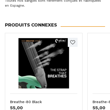
Toutes nos sangles sont fièrement conçues et fabriquées
en Espagne.
PRODUITS CONNEXES
Breathe-80 Black
Breathe-
55,00
55,00