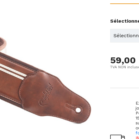
Sélectionn
59,00
TVA NON inclus
E
j
P
1
s
o
f
I