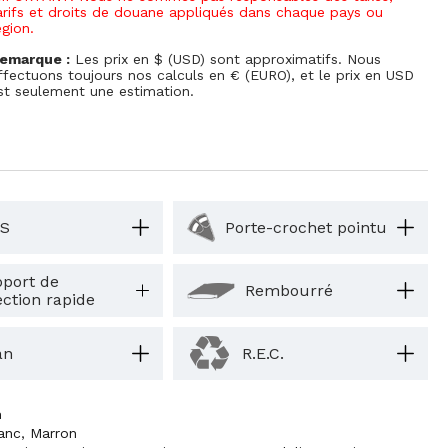
arifs et droits de douane appliqués dans chaque pays ou
égion.
emarque :
Les prix en $ (USD) sont approximatifs. Nous
ffectuons toujours nos calculs en € (EURO), et le prix en USD
st seulement une estimation.
S
Porte-crochet pointu
port de
Rembourré
ection rapide
an
R.E.C.
m
anc
,
Marron