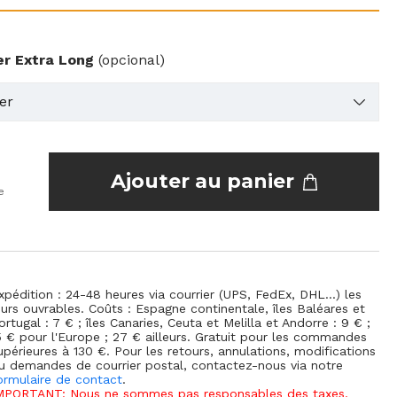
er Extra Long
(opcional)
Ajouter au panier
e
xpédition : 24-48 heures via courrier (UPS, FedEx, DHL...) les
ours ouvrables. Coûts : Espagne continentale, îles Baléares et
ortugal : 7 € ; îles Canaries, Ceuta et Melilla et Andorre : 9 € ;
5 € pour l'Europe ; 27 € ailleurs. Gratuit pour les commandes
upérieures à 130 €. Pour les retours, annulations, modifications
u demandes de courrier postal, contactez-nous via notre
ormulaire de contact
.
MPORTANT: Nous ne sommes pas responsables des taxes,