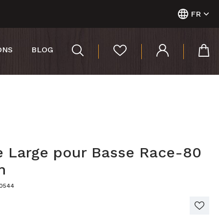
FR
ONS
BLOG
e Large pour Basse Race-80
n
00544