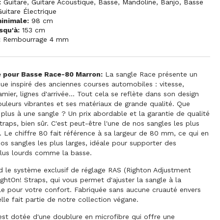
:
Guitare
,
Guitare Acoustique
,
Basse
,
Mandoline
,
Banjo
,
Basse
Guitare Électrique
inimale:
98 cm
squ'à:
153 cm
:
Rembourrage 4 mm
e pour Basse Race-80 Marron:
La sangle Race présente un
que inspiré des anciennes courses automobiles : vitesse,
mier, lignes d'arrivée... Tout cela se reflète dans son design
ouleurs vibrantes et ses matériaux de grande qualité. Que
lus à une sangle ? Un prix abordable et la garantie de qualité
traps, bien sûr. C'est peut-être l'une de nos sangles les plus
 Le chiffre 80 fait référence à sa largeur de 80 mm, ce qui en
 nos sangles les plus larges, idéale pour supporter des
plus lourds comme la basse.
 le système exclusif de réglage RAS (Righton Adjustment
ghtOn! Straps, qui vous permet d'ajuster la sangle à la
le pour votre confort. Fabriquée sans aucune cruauté envers
lle fait partie de notre collection végane.
 est dotée d'une doublure en microfibre qui offre une