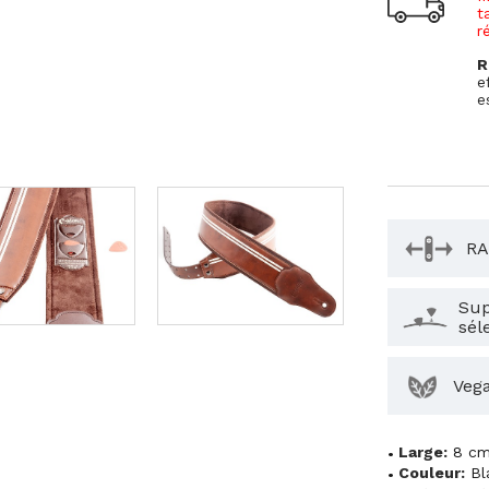
t
r
R
e
e
RA
Sup
sél
Veg
Large:
8 c
Couleur:
Bl