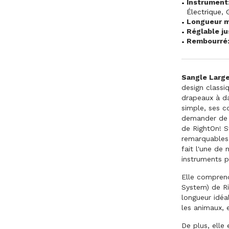
Instrument
Électrique
,
Longueur m
Réglable ju
Rembourré
Sangle Larg
design classi
drapeaux à da
simple, ses c
demander de p
de RightOn! S
remarquables.
fait l'une de
instruments 
Elle comprend
System) de Ri
longueur idéa
les animaux, e
De plus, elle