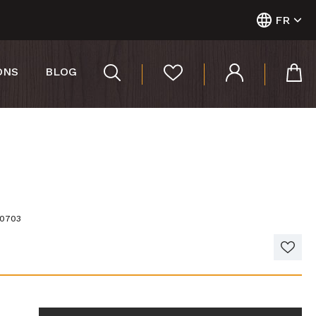
FR
ONS
BLOG
60703