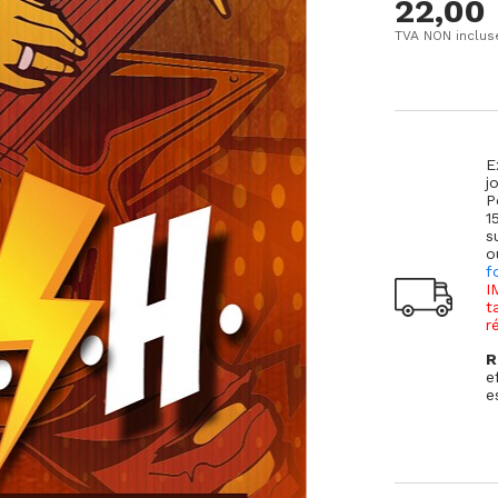
22,00
TVA NON inclus
E
j
P
1
s
o
f
I
t
r
R
e
e