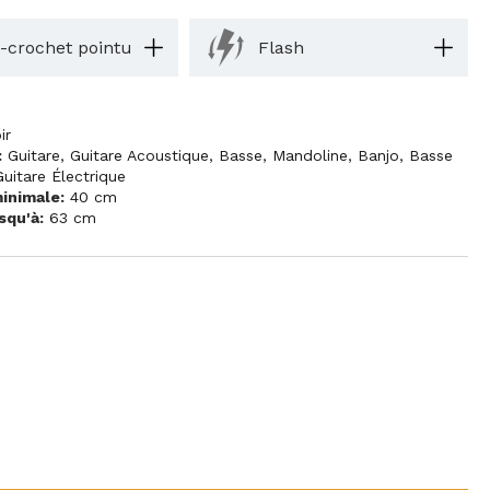
-crochet pointu
Flash
m
ir
:
Guitare
,
Guitare Acoustique
,
Basse
,
Mandoline
,
Banjo
,
Basse
Guitare Électrique
inimale:
40 cm
squ'à:
63 cm