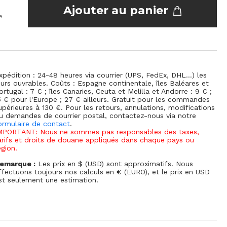
Ajouter au panier
e
xpédition : 24-48 heures via courrier (UPS, FedEx, DHL...) les
ours ouvrables. Coûts : Espagne continentale, îles Baléares et
ortugal : 7 € ; îles Canaries, Ceuta et Melilla et Andorre : 9 € ;
5 € pour l'Europe ; 27 € ailleurs. Gratuit pour les commandes
upérieures à 130 €. Pour les retours, annulations, modifications
u demandes de courrier postal, contactez-nous via notre
ormulaire de contact
.
MPORTANT: Nous ne sommes pas responsables des taxes,
arifs et droits de douane appliqués dans chaque pays ou
égion.
emarque :
Les prix en $ (USD) sont approximatifs. Nous
ffectuons toujours nos calculs en € (EURO), et le prix en USD
st seulement une estimation.