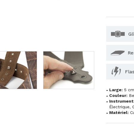
Gl
Re
Fla
Large:
5 c
Couleur:
Be
Instrument
Électrique
,
Matériel:
Cu