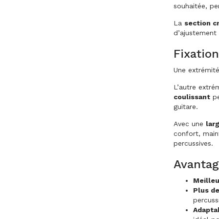
souhaitée, pe
La
section c
d’ajustement 
Fixation
Une extrémité
L’autre extr
coulissant
p
guitare.
Avec une
lar
confort, main
percussives.
Avantag
Meilleu
Plus de
percussi
Adaptab