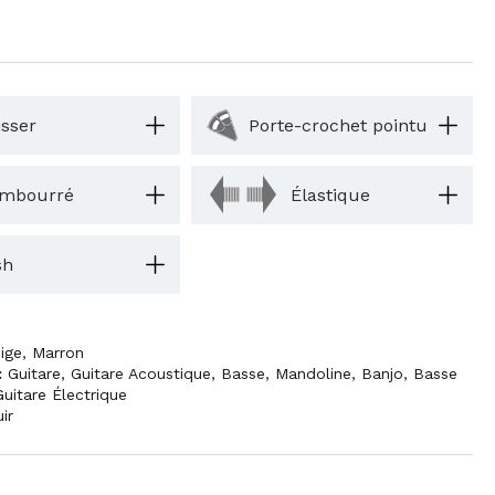
isser
Porte-crochet pointu
mbourré
Élastique
sh
m
ige
,
Marron
:
Guitare
,
Guitare Acoustique
,
Basse
,
Mandoline
,
Banjo
,
Basse
Guitare Électrique
ir