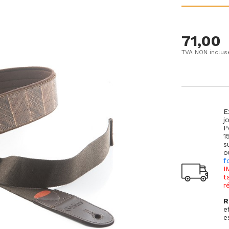
71,00
TVA NON inclus
E
j
P
1
s
o
f
I
t
r
R
e
e