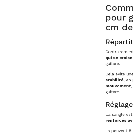
Comme
pour g
cm de
Réparti
Contrairement
qui se crois
guitare.
Cela évite un
stabilité
, en
mouvement
,
guitare.
Réglage
La sangle est
renforcés av
Ils peuvent ê