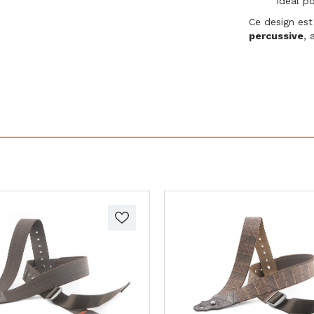
idéal p
Ce design est
percussive
, 