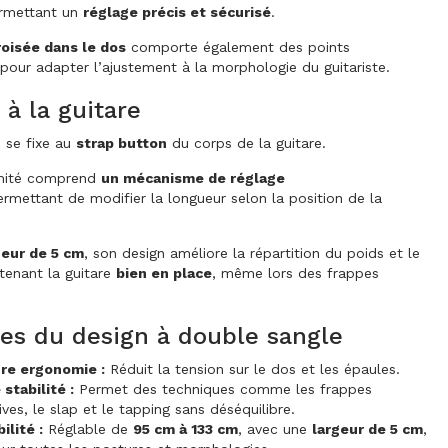
rmettant un
réglage précis et sécurisé
.
roisée dans le dos
comporte également des points
pour adapter l’ajustement à la morphologie du guitariste.
 à la guitare
 se fixe au
strap button
du corps de la guitare.
émité comprend
un mécanisme de réglage
ermettant de modifier la longueur selon la position de la
geur de 5 cm
, son design améliore la répartition du poids et le
tenant la guitare
bien en place
, même lors des frappes
es du design à double sangle
re ergonomie :
Réduit la tension sur le dos et les épaules.
 stabilité :
Permet des techniques comme les frappes
ves, le slap et le tapping sans déséquilibre.
ilité :
Réglable de
95 cm à 133 cm
, avec une
largeur de 5 cm
,