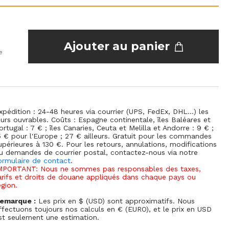
Ajouter au panier
e
xpédition : 24-48 heures via courrier (UPS, FedEx, DHL...) les
ours ouvrables. Coûts : Espagne continentale, îles Baléares et
ortugal : 7 € ; îles Canaries, Ceuta et Melilla et Andorre : 9 € ;
5 € pour l'Europe ; 27 € ailleurs. Gratuit pour les commandes
upérieures à 130 €. Pour les retours, annulations, modifications
u demandes de courrier postal, contactez-nous via notre
ormulaire de contact
.
MPORTANT: Nous ne sommes pas responsables des taxes,
arifs et droits de douane appliqués dans chaque pays ou
égion.
emarque :
Les prix en $ (USD) sont approximatifs. Nous
ffectuons toujours nos calculs en € (EURO), et le prix en USD
st seulement une estimation.