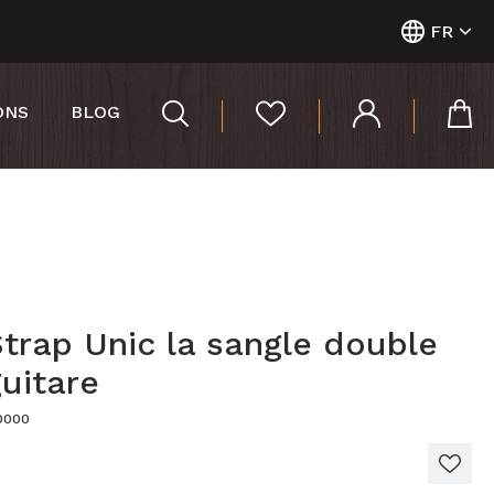
FR
ONS
BLOG
trap Unic la sangle double
uitare
30000