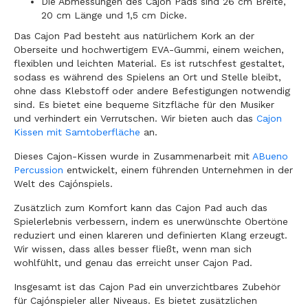
Die Abmessungen des Cajon Pads sind 26 cm Breite,
20 cm Länge und 1,5 cm Dicke.
Das Cajon Pad besteht aus natürlichem Kork an der
Oberseite und hochwertigem EVA-Gummi, einem weichen,
flexiblen und leichten Material. Es ist rutschfest gestaltet,
sodass es während des Spielens an Ort und Stelle bleibt,
ohne dass Klebstoff oder andere Befestigungen notwendig
sind. Es bietet eine bequeme Sitzfläche für den Musiker
und verhindert ein Verrutschen. Wir bieten auch das
Cajon
Kissen mit Samtoberfläche
an.
Dieses Cajon-Kissen wurde in Zusammenarbeit mit
ABueno
Percussion
entwickelt, einem führenden Unternehmen in der
Welt des Cajónspiels.
Zusätzlich zum Komfort kann das Cajon Pad auch das
Spielerlebnis verbessern, indem es unerwünschte Obertöne
reduziert und einen klareren und definierten Klang erzeugt.
Wir wissen, dass alles besser fließt, wenn man sich
wohlfühlt, und genau das erreicht unser Cajon Pad.
Insgesamt ist das Cajon Pad ein unverzichtbares Zubehör
für Cajónspieler aller Niveaus. Es bietet zusätzlichen