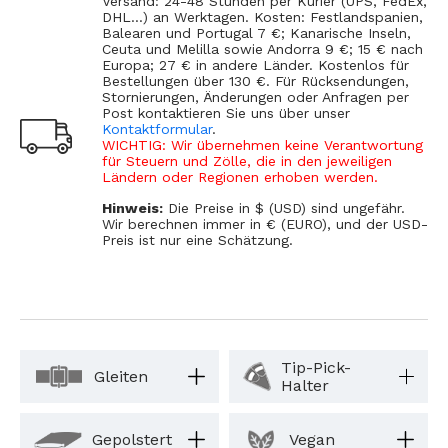
Versand: 24-48 Stunden per Kurier (UPS, FedEx,
DHL...) an Werktagen. Kosten: Festlandspanien,
Balearen und Portugal 7 €; Kanarische Inseln,
Ceuta und Melilla sowie Andorra 9 €; 15 € nach
Europa; 27 € in andere Länder. Kostenlos für
Bestellungen über 130 €. Für Rücksendungen,
Stornierungen, Änderungen oder Anfragen per
Post kontaktieren Sie uns über unser
Kontaktformular
.
WICHTIG: Wir übernehmen keine Verantwortung
für Steuern und Zölle, die in den jeweiligen
Ländern oder Regionen erhoben werden.
Hinweis:
Die Preise in $ (USD) sind ungefähr.
Wir berechnen immer in € (EURO), und der USD-
Preis ist nur eine Schätzung.
Tip-Pick-
Gleiten
Halter
Gepolstert
Vegan