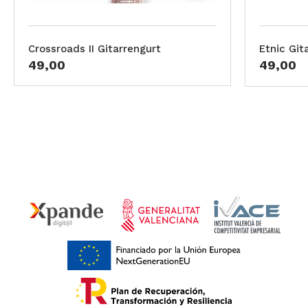
Crossroads II Gitarrengurt
Etnic Git
49,00
49,00