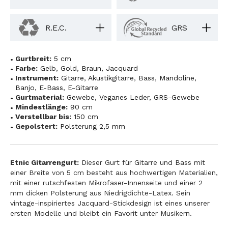
R.E.C.
GRS
Gurtbreit:
5 cm
Farbe:
Gelb
,
Gold
,
Braun
,
Jacquard
Instrument:
Gitarre
,
Akustikgitarre
,
Bass
,
Mandoline
,
Banjo
,
E-Bass
,
E-Gitarre
Gurtmaterial:
Gewebe
,
Veganes Leder
,
GRS-Gewebe
Mindestlänge:
90 cm
Verstellbar bis:
150 cm
Gepolstert:
Polsterung 2,5 mm
Etnic Gitarrengurt:
Dieser Gurt für Gitarre und Bass mit
einer Breite von 5 cm besteht aus hochwertigen Materialien,
mit einer rutschfesten Mikrofaser-Innenseite und einer 2
mm dicken Polsterung aus Niedrigdichte-Latex. Sein
vintage-inspiriertes Jacquard-Stickdesign ist eines unserer
ersten Modelle und bleibt ein Favorit unter Musikern.