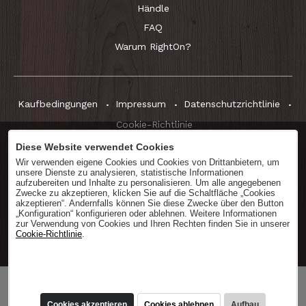
Händle
FAQ
Warum RightOn?
Kaufbedingungen
Impressum
Datenschutzrichtlinie
Cookie-Richtlinie
Diese Website verwendet Cookies
Wir verwenden eigene Cookies und Cookies von Drittanbietern, um
unsere Dienste zu analysieren, statistische Informationen
Katalog
herunterladen
aufzubereiten und Inhalte zu personalisieren. Um alle angegebenen
Zwecke zu akzeptieren, klicken Sie auf die Schaltfläche „Cookies
akzeptieren“. Andernfalls können Sie diese Zwecke über den Button
„Konfiguration“ konfigurieren oder ablehnen. Weitere Informationen
zur Verwendung von Cookies und Ihren Rechten finden Sie in unserer
Cookie-Richtlinie
.
® RightOn! Straps. Copyright 2026.
In den Warenkorb
Cookies akzeptieren
Cookies ablehnen
Aufbau