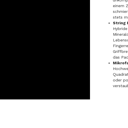
unkompl
einem Z
schmier
stets m
String 
Hybride
Mineral
Lebensd
Fingerr
Griffbr
das Pad 
Mikrof
Hochwer
Quadrat
oder po
verstau