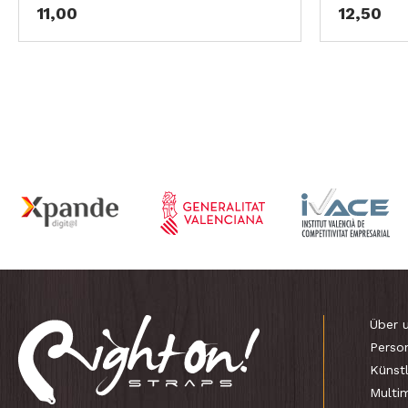
11,00
12,50
Über 
Person
Künstl
Multi