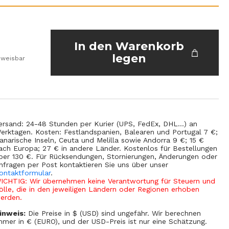
In den Warenkorb
legen
sweisbar
ersand: 24-48 Stunden per Kurier (UPS, FedEx, DHL...) an
erktagen. Kosten: Festlandspanien, Balearen und Portugal 7 €;
anarische Inseln, Ceuta und Melilla sowie Andorra 9 €; 15 €
ach Europa; 27 € in andere Länder. Kostenlos für Bestellungen
ber 130 €. Für Rücksendungen, Stornierungen, Änderungen oder
nfragen per Post kontaktieren Sie uns über unser
ontaktformular
.
ICHTIG: Wir übernehmen keine Verantwortung für Steuern und
ölle, die in den jeweiligen Ländern oder Regionen erhoben
erden.
inweis:
Die Preise in $ (USD) sind ungefähr. Wir berechnen
mmer in € (EURO), und der USD-Preis ist nur eine Schätzung.