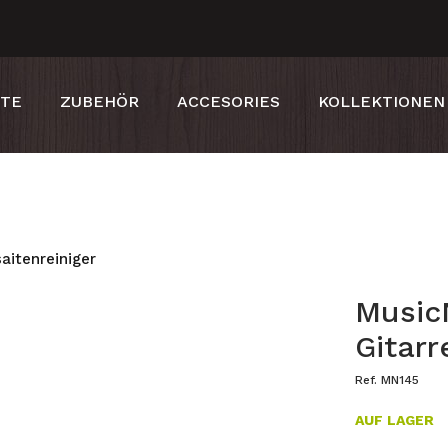
RTE
ZUBEHÖR
ACCESORIES
KOLLEKTIONEN
aitenreiniger
Music
Gitarr
Ref. MN145
AUF LAGER