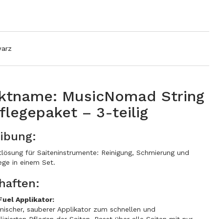
arz
ktname: MusicNomad String
flegepaket – 3-teilig
ibung:
lösung für Saiteninstrumente: Reinigung, Schmierung und
ege in einem Set.
haften:
Fuel Applikator:
ischer, sauberer Applikator zum schnellen und