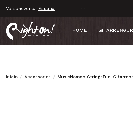
Versandzone:
HOME
GITARRENGU
Inicio
Accessories
MusicNomad StringsFuel Gitarrens