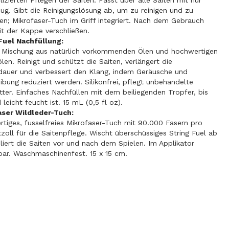
izierten Pflegen der Saiten. Passt über alle Saiten mit nur
ug. Gibt die Reinigungslösung ab, um zu reinigen und zu
en; Mikrofaser-Tuch im Griff integriert. Nach dem Gebrauch
it der Kappe verschließen.
Fuel Nachfüllung:
 Mischung aus natürlich vorkommenden Ölen und hochwertigen
ölen. Reinigt und schützt die Saiten, verlängert die
auer und verbessert den Klang, indem Geräusche und
eibung reduziert werden. Silikonfrei, pflegt unbehandelte
etter. Einfaches Nachfüllen mit dem beiliegenden Tropfer, bis
leicht feucht ist. 15 mL (0,5 fl oz).
aser Wildleder-Tuch:
tiges, fusselfreies Mikrofaser-Tuch mit 90.000 Fasern pro
zoll für die Saitenpflege. Wischt überschüssiges String Fuel ab
liert die Saiten vor und nach dem Spielen. Im Applikator
bar. Waschmaschinenfest. 15 x 15 cm.