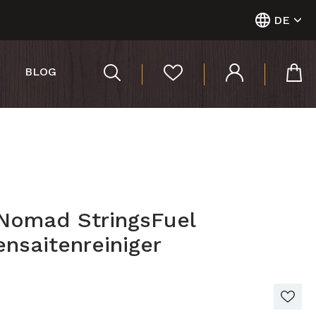
DE
BLOG
Nomad StringsFuel
ensaitenreiniger