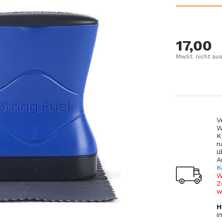
17,00
MwSt. nicht au
V
W
K
n
ü
A
K
W
Z
w
H
i