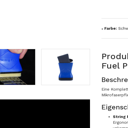
Farbe:
Schw
Produ
Fuel P
Beschre
Eine Komplett
Mikrofaserpfl
Eigensc
String 
Ergonom