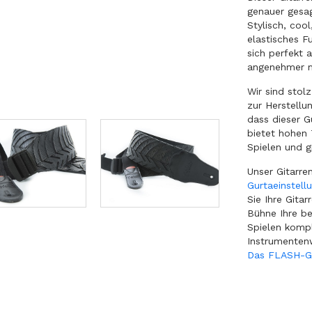
genauer gesag
Stylisch, coo
elastisches F
sich perfekt 
angenehmer 
Wir sind stol
zur Herstellu
dass dieser G
bietet hohen 
Spielen und g
Unser Gitarr
Gurtaeinstell
Sie Ihre Gita
Bühne Ihre be
Spielen komp
Instrumenten
Das FLASH-Gur