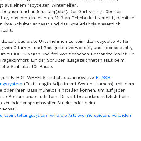
t aus einem recycelten Winterreifen.
l, bequem und äußerst langlebig. Der Gurt verfügt über ein
utter, das ihm ein leichtes Maß an Dehnbarkeit verleiht, damit er
an Ihre Schulter anpasst und das Spielerlebnis wesentlich
macht.
z darauf, das erste Unternehmen zu sein, das recycelte Reifen
ng von Gitarren- und Bassgurten verwendet, und ebenso stolz,
urt zu 100 % vegan und frei von tierischen Bestandteilen ist. Er
Tragekomfort auf der Schulter, ausgezeichneten Halt beim
roße Stabilität für Bässe.
engurt B-HOT WHEELS enthält das innovative
FLASH-
ungssystem
(Fast Length Adjustment System Harness), mit dem
rre oder Ihren Bass mühelos einstellen können, um auf jeder
ste Performance zu liefern. Dies ist besonders nützlich beim
lexer oder anspruchsvoller Stücke oder beim
wechsel.
taeinstellungssystem wird die Art, wie Sie spielen, verändern!