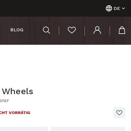
DE
BLOG
 Wheels
40707
CHT VORRÄTIG