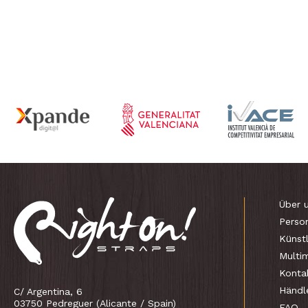
Über 
Person
Künstl
Multi
Konta
Händl
C/ Argentina, 6
03750 Pedreguer (Alicante / Spain)
FAQ