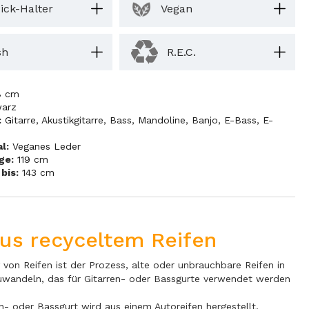
ick-Halter
Vegan
sh
R.E.C.
8 cm
arz
:
Gitarre
,
Akustikgitarre
,
Bass
,
Mandoline
,
Banjo
,
E-Bass
,
E-
l:
Veganes Leder
ge:
119 cm
bis:
143 cm
aus recyceltem Reifen
 von Reifen ist der Prozess, alte oder unbrauchbare Reifen in
uwandeln, das für Gitarren- oder Bassgurte verwendet werden
en- oder Bassgurt wird aus einem Autoreifen hergestellt,