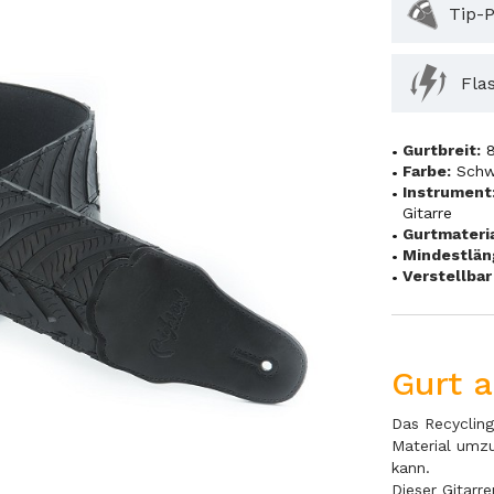
Tip-P
Fla
Gurtbreit:
Farbe:
Schw
Instrument
Gitarre
Gurtmateria
Mindestlän
Verstellbar 
Gurt 
Das Recycling
Material umz
kann.
Dieser Gitarr