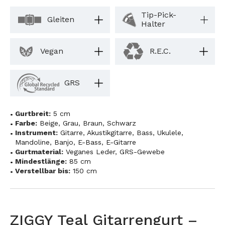
Tip-Pick-
Gleiten
Halter
Vegan
R.E.C.
GRS
Gurtbreit:
5 cm
Farbe:
Beige
,
Grau
,
Braun
,
Schwarz
Instrument:
Gitarre
,
Akustikgitarre
,
Bass
,
Ukulele
,
Mandoline
,
Banjo
,
E-Bass
,
E-Gitarre
Gurtmaterial:
Veganes Leder
,
GRS-Gewebe
Mindestlänge:
85 cm
Verstellbar bis:
150 cm
ZIGGY Teal Gitarrengurt –