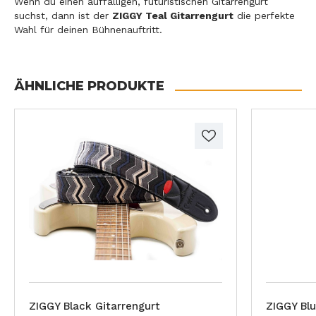
Wenn du einen auffälligen, futuristischen Gitarrengurt
suchst, dann ist der
ZIGGY Teal Gitarrengurt
die perfekte
Wahl für deinen Bühnenauftritt.
ÄHNLICHE PRODUKTE
ZIGGY Black Gitarrengurt
ZIGGY Blu