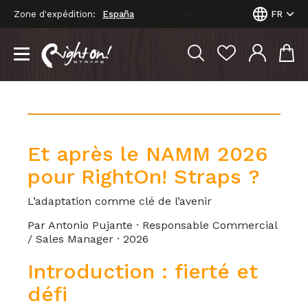
Zone d'expédition:
FR
Et après le NAMM 2026
pour RightOn! Straps ?
L’adaptation comme clé de l’avenir
Par Antonio Pujante · Responsable Commercial
/ Sales Manager · 2026
Introduction : fierté et
défi