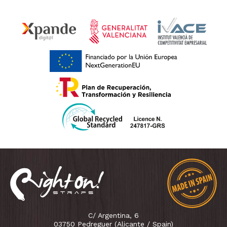
C/ Argentina, 6
03750 Pedreguer (Alicante / Spain)