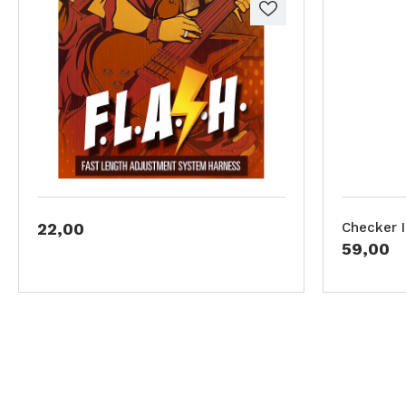
22,00
Checker I
59,00