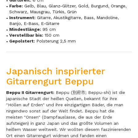
Farbe:
Gelb
,
Blau
,
Glanz-Glitzer
,
Gold
,
Burgund
,
Orange
,
Schwarz
,
Mausgrau
,
Türkis
,
Grün
Instrument:
Gitarre
,
Akustikgitarre
,
Bass
,
Mandoline
,
Banjo
,
E-Bass
,
E-Gitarre
Mindestlänge:
95 cm
Verstellbar bis:
150 cm
Gepolstert:
Polsterung 2,5 mm
Japanisch inspirierter
Gitarrengurt Beppu
Beppu II Gitarrengurt:
Beppu (別府市; Beppu-shi) ist die
japanische Stadt der heißen Quellen, bekannt für ihre
"Höllen auf Erden" und ihre einzigartigen Bäder, die man
nirgendwo sonst auf der Welt findet. Beppu hat die
meisten "Onsen" (Dampfauslässe, die aus der Erde
aufsteigen) in ganz Japan und das größte Volumen an
heißem Wasser weltweit. Wir wollten diesem faszinierenden
Ort einen Gitarrengurt widmen und fanden einen