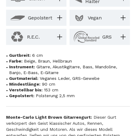
Halter
Gepolstert
Vegan
R.E.C.
GRS
Gurtbreit:
6 cm
Farbe:
Beige
,
Braun
,
Hellbraun
Instrument:
Gitarre
,
Akustikgitarre
,
Bass
,
Mandoline
,
Banjo
,
E-Bass
,
E-Gitarre
Gurtmaterial:
Veganes Leder
,
GRS-Gewebe
Mindestlänge:
90 cm
Verstellbar bis:
153 cm
Gepolstert:
Polsterung 2,5 mm
Monte-Carlo Light Brown Gitarrengurt:
Dieser Gurt
verkörpert den Geist klassischer Autos, Rennen,
Geschwindigkeit und Motoren. Als wir dieses Modell
entwarfen, ließen wir uns von den perforierten Polstern