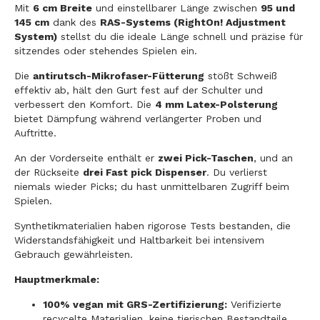
Mit
6 cm Breite
und einstellbarer Länge zwischen
95 und
145 cm
dank des
RAS-Systems (RightOn! Adjustment
System)
stellst du die ideale Länge schnell und präzise für
sitzendes oder stehendes Spielen ein.
Die
antirutsch-Mikrofaser-Fütterung
stößt Schweiß
effektiv ab, hält den Gurt fest auf der Schulter und
verbessert den Komfort. Die
4 mm Latex-Polsterung
bietet Dämpfung während verlängerter Proben und
Auftritte.
An der Vorderseite enthält er
zwei Pick-Taschen
, und an
der Rückseite
drei Fast pick Dispenser
. Du verlierst
niemals wieder Picks; du hast unmittelbaren Zugriff beim
Spielen.
Synthetikmaterialien haben rigorose Tests bestanden, die
Widerstandsfähigkeit und Haltbarkeit bei intensivem
Gebrauch gewährleisten.
Hauptmerkmale:
100% vegan mit GRS-Zertifizierung:
Verifizierte
recycelte Materialien, keine tierischen Bestandteile