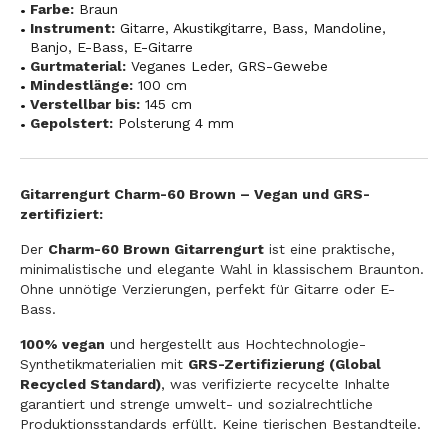
Farbe:
Braun
Instrument:
Gitarre
,
Akustikgitarre
,
Bass
,
Mandoline
,
Banjo
,
E-Bass
,
E-Gitarre
Gurtmaterial:
Veganes Leder
,
GRS-Gewebe
Mindestlänge:
100 cm
Verstellbar bis:
145 cm
Gepolstert:
Polsterung 4 mm
Gitarrengurt Charm-60 Brown – Vegan und GRS-
zertifiziert:
Der
Charm-60 Brown Gitarrengurt
ist eine praktische,
minimalistische und elegante Wahl in klassischem Braunton.
Ohne unnötige Verzierungen, perfekt für Gitarre oder E-
Bass.
100% vegan
und hergestellt aus Hochtechnologie-
Synthetikmaterialien mit
GRS-Zertifizierung (Global
Recycled Standard)
, was verifizierte recycelte Inhalte
garantiert und strenge umwelt- und sozialrechtliche
Produktionsstandards erfüllt. Keine tierischen Bestandteile.