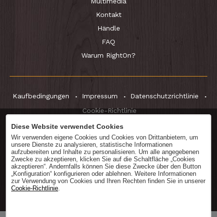
Multimedia
Kontakt
Händle
FAQ
Warum RightOn?
Kaufbedingungen
Impressum
Datenschutzrichtlinie
Cookie-Richtlinie
Diese Website verwendet Cookies
Wir verwenden eigene Cookies und Cookies von Drittanbietern, um
unsere Dienste zu analysieren, statistische Informationen
Katalog
herunterladen
aufzubereiten und Inhalte zu personalisieren. Um alle angegebenen
Zwecke zu akzeptieren, klicken Sie auf die Schaltfläche „Cookies
akzeptieren“. Andernfalls können Sie diese Zwecke über den Button
„Konfiguration“ konfigurieren oder ablehnen. Weitere Informationen
zur Verwendung von Cookies und Ihren Rechten finden Sie in unserer
Cookie-Richtlinie
.