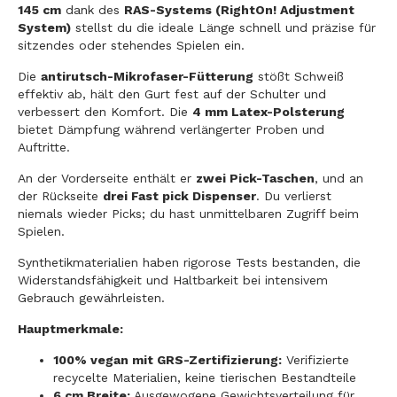
145 cm
dank des
RAS-Systems (RightOn! Adjustment
System)
stellst du die ideale Länge schnell und präzise für
sitzendes oder stehendes Spielen ein.
Die
antirutsch-Mikrofaser-Fütterung
stößt Schweiß
effektiv ab, hält den Gurt fest auf der Schulter und
verbessert den Komfort. Die
4 mm Latex-Polsterung
bietet Dämpfung während verlängerter Proben und
Auftritte.
An der Vorderseite enthält er
zwei Pick-Taschen
, und an
der Rückseite
drei Fast pick Dispenser
. Du verlierst
niemals wieder Picks; du hast unmittelbaren Zugriff beim
Spielen.
Synthetikmaterialien haben rigorose Tests bestanden, die
Widerstandsfähigkeit und Haltbarkeit bei intensivem
Gebrauch gewährleisten.
Hauptmerkmale:
100% vegan mit GRS-Zertifizierung:
Verifizierte
recycelte Materialien, keine tierischen Bestandteile
6 cm Breite:
Ausgewogene Gewichtsverteilung für