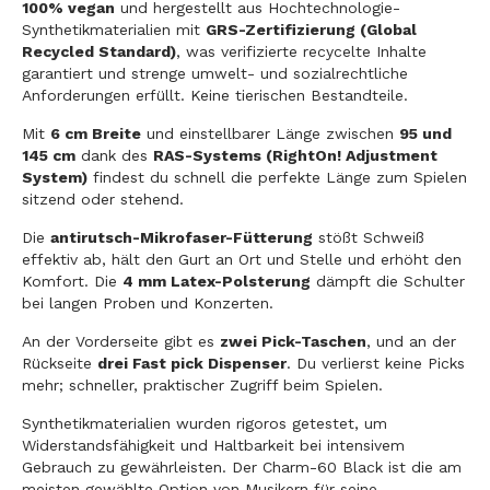
100% vegan
und hergestellt aus Hochtechnologie-
Synthetikmaterialien mit
GRS-Zertifizierung (Global
Recycled Standard)
, was verifizierte recycelte Inhalte
garantiert und strenge umwelt- und sozialrechtliche
Anforderungen erfüllt. Keine tierischen Bestandteile.
Mit
6 cm Breite
und einstellbarer Länge zwischen
95 und
145 cm
dank des
RAS-Systems (RightOn! Adjustment
System)
findest du schnell die perfekte Länge zum Spielen
sitzend oder stehend.
Die
antirutsch-Mikrofaser-Fütterung
stößt Schweiß
effektiv ab, hält den Gurt an Ort und Stelle und erhöht den
Komfort. Die
4 mm Latex-Polsterung
dämpft die Schulter
bei langen Proben und Konzerten.
An der Vorderseite gibt es
zwei Pick-Taschen
, und an der
Rückseite
drei Fast pick Dispenser
. Du verlierst keine Picks
mehr; schneller, praktischer Zugriff beim Spielen.
Synthetikmaterialien wurden rigoros getestet, um
Widerstandsfähigkeit und Haltbarkeit bei intensivem
Gebrauch zu gewährleisten. Der Charm-60 Black ist die am
meisten gewählte Option von Musikern für seine