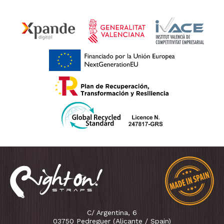
C/ Argentina, 6
03750 Pedreguer (Alicante / Spain)