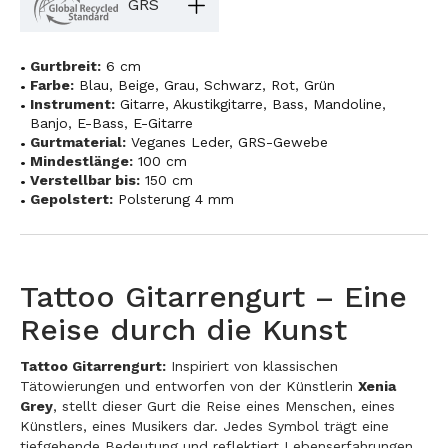
GRS
Gurtbreit:
6 cm
Farbe:
Blau
,
Beige
,
Grau
,
Schwarz
,
Rot
,
Grün
Instrument:
Gitarre
,
Akustikgitarre
,
Bass
,
Mandoline
,
Banjo
,
E-Bass
,
E-Gitarre
Gurtmaterial:
Veganes Leder
,
GRS-Gewebe
Mindestlänge:
100 cm
Verstellbar bis:
150 cm
Gepolstert:
Polsterung 4 mm
Tattoo Gitarrengurt – Eine
Reise durch die Kunst
Tattoo Gitarrengurt:
Inspiriert von klassischen
Tätowierungen und entworfen von der Künstlerin
Xenia
Grey
, stellt dieser Gurt die Reise eines Menschen, eines
Künstlers, eines Musikers dar. Jedes Symbol trägt eine
tiefgehende Bedeutung und reflektiert Lebenserfahrungen