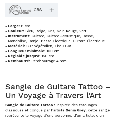
GRS
Large:
6 cm
Couleur:
Bleu
,
Beige
,
Gris
,
Noir
,
Rouge
,
Vert
Instrument:
Guitare
,
Guitare Acoustique
,
Basse
,
Mandoline
,
Banjo
,
Basse Électrique
,
Guitare Électrique
Matériel:
Cuir végétalien
,
Tissu GRS
Longueur minimale:
100 cm
Réglable jusqu'à:
150 cm
Rembourré:
Rembourrage 4 mm
Sangle de Guitare Tattoo –
Un Voyage à Travers l’Art
Sangle de Guitare Tattoo :
Inspirée des tatouages
classiques et conçue par l’artiste
Xenia Grey
, cette sangle
représente le voyage d’une personne, d’un artiste, d’un