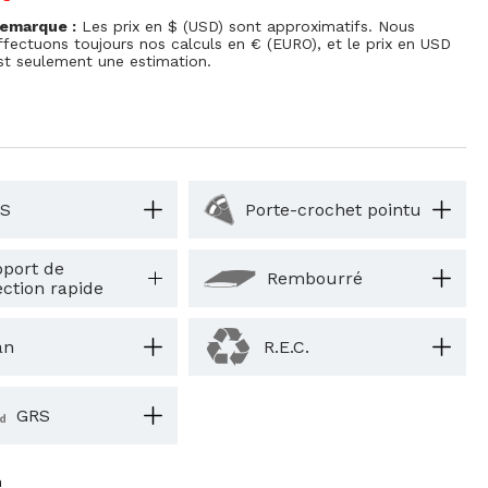
emarque :
Les prix en $ (USD) sont approximatifs. Nous
ffectuons toujours nos calculs en € (EURO), et le prix en USD
st seulement une estimation.
S
Porte-crochet pointu
port de
Rembourré
ection rapide
an
R.E.C.
GRS
m