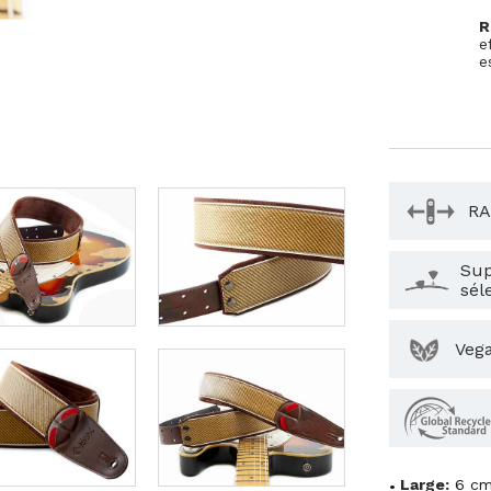
R
e
e
RA
Sup
sél
Veg
Large:
6 c