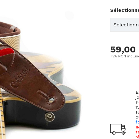
Sélectionn
59,00
TVA NON inclus
E
j
P
1
s
o
f
I
t
r