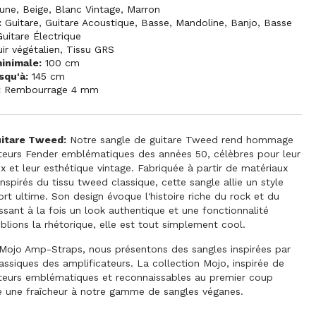
une
,
Beige
,
Blanc Vintage
,
Marron
:
Guitare
,
Guitare Acoustique
,
Basse
,
Mandoline
,
Banjo
,
Basse
Guitare Électrique
uir végétalien
,
Tissu GRS
inimale:
100 cm
squ'à:
145 cm
:
Rembourrage 4 mm
uitare Tweed:
Notre sangle de guitare Tweed rend hommage
teurs Fender emblématiques des années 50, célèbres pour leur
x et leur esthétique vintage. Fabriquée à partir de matériaux
nspirés du tissu tweed classique, cette sangle allie un style
ort ultime. Son design évoque l'histoire riche du rock et du
issant à la fois un look authentique et une fonctionnalité
blions la rhétorique, elle est tout simplement cool.
 Mojo Amp-Straps, nous présentons des sangles inspirées par
lassiques des amplificateurs. La collection Mojo, inspirée de
ateurs emblématiques et reconnaissables au premier coup
e une fraîcheur à notre gamme de sangles véganes.