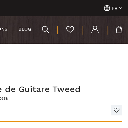
FR
ONS
BLOG
e de Guitare Tweed
10358