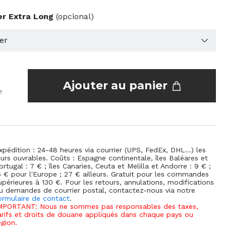
er Extra Long
(opcional)
Ajouter au panier
e
xpédition : 24-48 heures via courrier (UPS, FedEx, DHL...) les
ours ouvrables. Coûts : Espagne continentale, îles Baléares et
ortugal : 7 € ; îles Canaries, Ceuta et Melilla et Andorre : 9 € ;
5 € pour l'Europe ; 27 € ailleurs. Gratuit pour les commandes
upérieures à 130 €. Pour les retours, annulations, modifications
u demandes de courrier postal, contactez-nous via notre
ormulaire de contact
.
MPORTANT: Nous ne sommes pas responsables des taxes,
arifs et droits de douane appliqués dans chaque pays ou
égion.