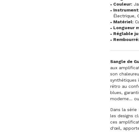
Couleur:
Ja
Instrument
Électrique
,
Matériel:
C
Longueur m
Réglable ju
Rembourré
Sangle de G
aux amplifica
son chaleureu
synthétiques i
rétro au conf
blues, garant
moderne... ou
Dans la série
les designs c
ces amplific
d'œil, apport