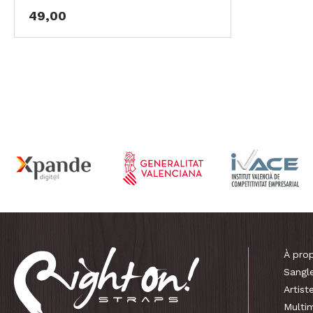
49,00
À pro
Sangl
Artist
Multi