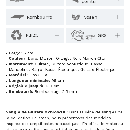
pointu
Rembourré
Vegan
R.E.C.
GRS
Large:
6 cm
Couleur:
Doré
,
Marron
,
Orange
,
Noir
,
Marron Clair
Instrument:
Guitare
,
Guitare Acoustique
,
Basse
,
Mandoline
,
Banjo
,
Basse Électrique
,
Guitare Électrique
Matériel:
Tissu GRS
Longueur minimale:
95 cm
Réglable jusqu'à:
150 cm
Rembourré:
Rembourrage 2,5 mm
Sangle de Guitare Oxblood II :
Dans la série de sangles de
la collection Talisman, nous présentons des modèles
inspirés des amplificateurs classiques. En effet, le matériau
utilisé pour cette sangle est fabriqué à partir du même