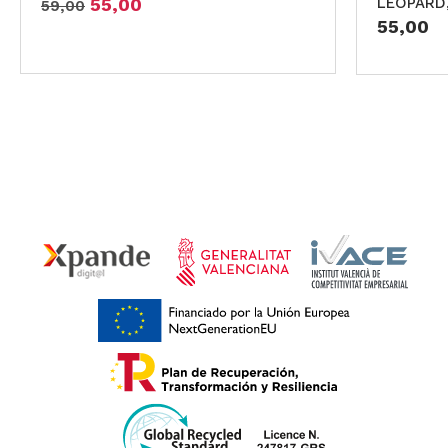
55,00
LEOPARD,
59,00
55,00