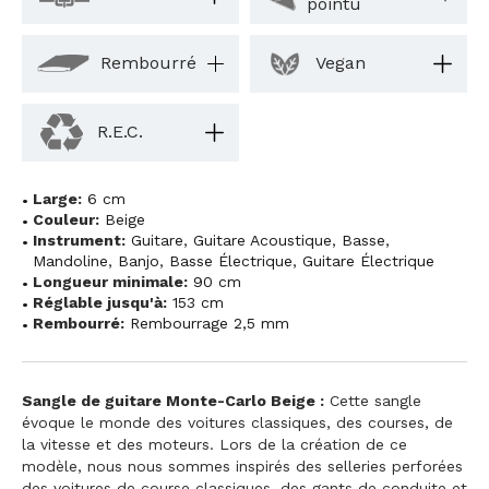
pointu
Rembourré
Vegan
R.E.C.
Large:
6 cm
Couleur:
Beige
Instrument:
Guitare
,
Guitare Acoustique
,
Basse
,
Mandoline
,
Banjo
,
Basse Électrique
,
Guitare Électrique
Longueur minimale:
90 cm
Réglable jusqu'à:
153 cm
Rembourré:
Rembourrage 2,5 mm
Sangle de guitare Monte-Carlo Beige :
Cette sangle
évoque le monde des voitures classiques, des courses, de
la vitesse et des moteurs. Lors de la création de ce
modèle, nous nous sommes inspirés des selleries perforées
des voitures de course classiques, des gants de conduite et