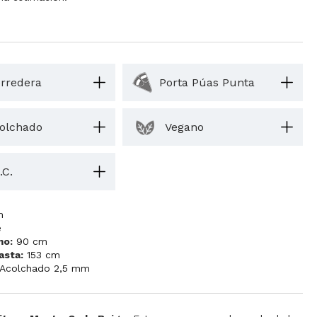
rredera
Porta Púas Punta
olchado
Vegano
.C.
m
e
mo:
90 cm
asta:
153 cm
Acolchado 2,5 mm