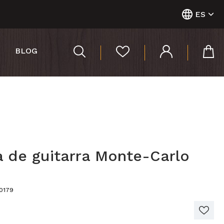
ES
BLOG
a de guitarra Monte-Carlo
00179