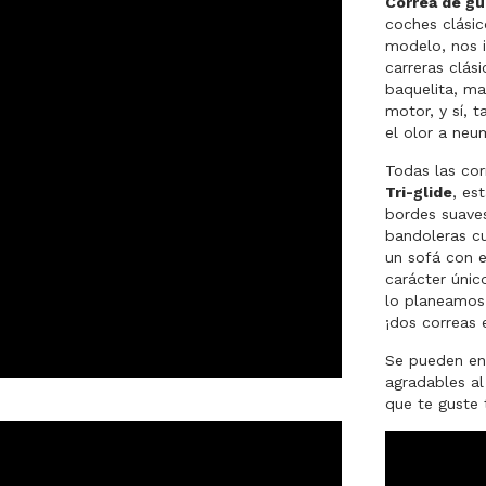
Correa de gu
coches clásic
modelo, nos i
carreras clás
baquelita, m
motor, y sí,
el olor a ne
Todas las co
Tri-glide
, es
bordes suaves
bandoleras c
un sofá con e
carácter únic
lo planeamos 
¡dos correas 
Se pueden enr
agradables a
que te guste