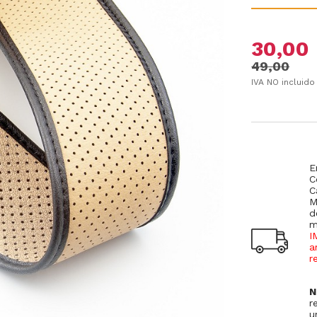
30,00
49,00
IVA NO incluido
E
C
C
M
d
m
I
a
r
N
r
u