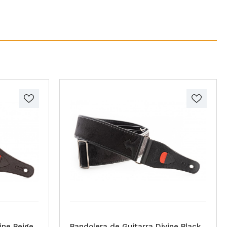
ine Beige
Bandolera de Guitarra Divine Black