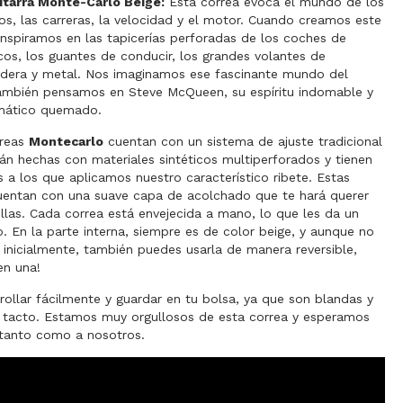
itarra Monte-Carlo Beige:
Esta correa evoca el mundo de los
os, las carreras, la velocidad y el motor. Cuando creamos este
nspiramos en las tapicerías perforadas de los coches de
icos, los guantes de conducir, los grandes volantes de
adera y metal. Nos imaginamos ese fascinante mundo del
 también pensamos en Steve McQueen, su espíritu indomable y
umático quemado.
rreas
Montecarlo
cuentan con un sistema de ajuste tradicional
tán hechas con materiales sintéticos multiperforados y tienen
 a los que aplicamos nuestro característico ribete. Estas
uentan con una suave capa de acolchado que te hará querer
llas. Cada correa está envejecida a mano, lo que les da un
o. En la parte interna, siempre es de color beige, y aunque no
inicialmente, también puedes usarla de manera reversible,
en una!
ollar fácilmente y guardar en tu bolsa, ya que son blandas y
l tacto. Estamos muy orgullosos de esta correa y esperamos
 tanto como a nosotros.