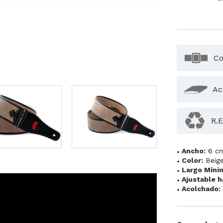
Co
Ac
R.E
Ancho:
6 c
Color:
Beig
Largo Míni
Ajustable h
Acolchado: