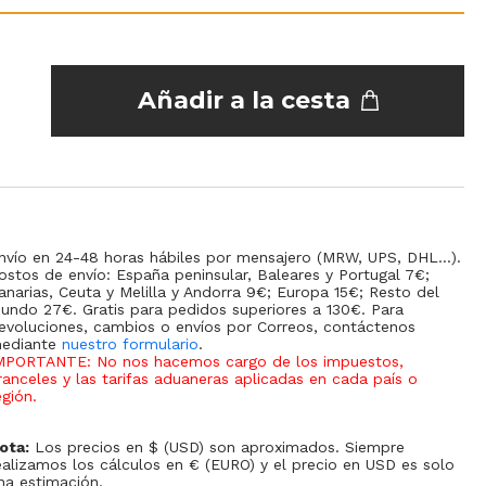
Añadir a la cesta
nvío en 24-48 horas hábiles por mensajero (MRW, UPS, DHL...).
ostos de envío: España peninsular, Baleares y Portugal 7€;
anarias, Ceuta y Melilla y Andorra 9€; Europa 15€; Resto del
undo 27€. Gratis para pedidos superiores a 130€. Para
evoluciones, cambios o envíos por Correos, contáctenos
ediante
nuestro formulario
.
MPORTANTE: No nos hacemos cargo de los impuestos,
ranceles y las tarifas aduaneras aplicadas en cada país o
egión
.
ota:
Los precios en $ (USD) son aproximados. Siempre
ealizamos los cálculos en € (EURO) y el precio en USD es solo
na estimación.