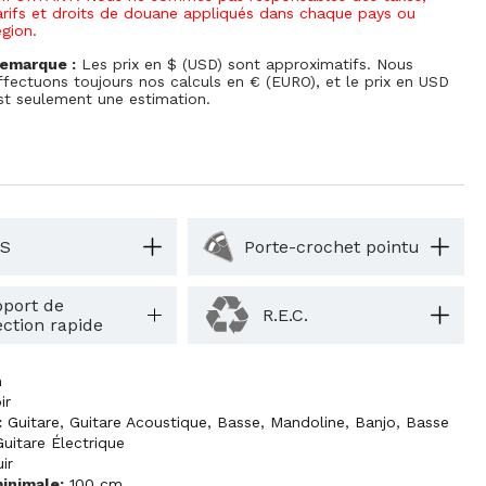
arifs et droits de douane appliqués dans chaque pays ou
égion.
emarque :
Les prix en $ (USD) sont approximatifs. Nous
ffectuons toujours nos calculs en € (EURO), et le prix en USD
st seulement une estimation.
S
Porte-crochet pointu
port de
R.E.C.
ection rapide
m
ir
:
Guitare
,
Guitare Acoustique
,
Basse
,
Mandoline
,
Banjo
,
Basse
Guitare Électrique
ir
inimale:
100 cm