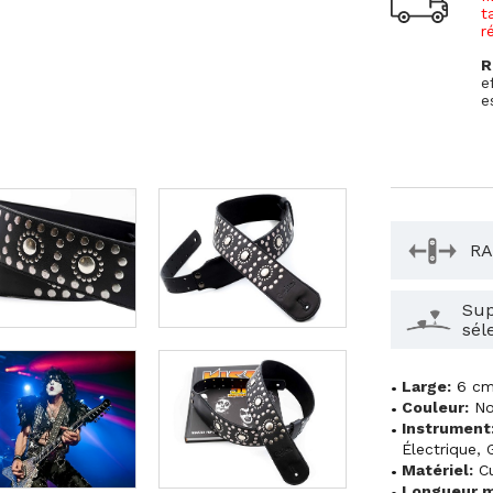
t
r
R
e
e
RA
Sup
sél
Large:
6 c
Couleur:
No
Instrument
Électrique
,
Matériel:
Cu
Longueur m