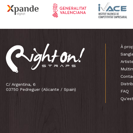
À pro
Sangl
Artist
Multi
Conta
Distri
C/ Argentina, 6
03750 Pedreguer (Alicante / Spain)
FAQ
Qu'es