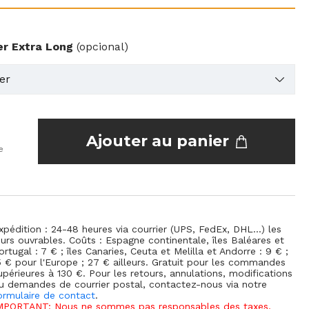
er Extra Long
(opcional)
Ajouter au panier
e
xpédition : 24-48 heures via courrier (UPS, FedEx, DHL...) les
ours ouvrables. Coûts : Espagne continentale, îles Baléares et
ortugal : 7 € ; îles Canaries, Ceuta et Melilla et Andorre : 9 € ;
5 € pour l'Europe ; 27 € ailleurs. Gratuit pour les commandes
upérieures à 130 €. Pour les retours, annulations, modifications
u demandes de courrier postal, contactez-nous via notre
ormulaire de contact
.
MPORTANT: Nous ne sommes pas responsables des taxes,