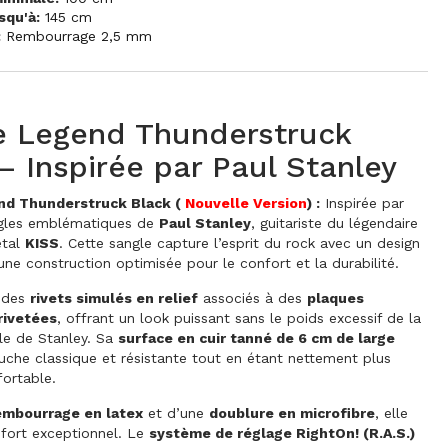
squ'à:
145 cm
:
Rembourrage 2,5 mm
e Legend Thunderstruck
– Inspirée par Paul Stanley
nd Thunderstruck Black (
Nouvelle Version
) :
Inspirée par
ngles emblématiques de
Paul Stanley
, guitariste du légendaire
étal
KISS
. Cette sangle capture l’esprit du rock avec un design
une construction optimisée pour le confort et la durabilité.
e des
rivets simulés en relief
associés à des
plaques
rivetées
, offrant un look puissant sans le poids excessif de la
ale de Stanley. Sa
surface en cuir tanné de 6 cm de large
uche classique et résistante tout en étant nettement plus
fortable.
embourrage en latex
et d’une
doublure en microfibre
, elle
fort exceptionnel. Le
système de réglage RightOn! (R.A.S.)