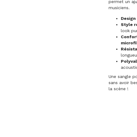
permet un aj
musiciens.
Design 
Style r
look pu
Confort
microfi
Résista
longueu
Polyval
acousti
Une sangle p
sans avoir be
la scène !