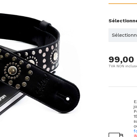
Sélectionn
99,00
TVA NON inclus
E
j
P
1
s
o
f
I