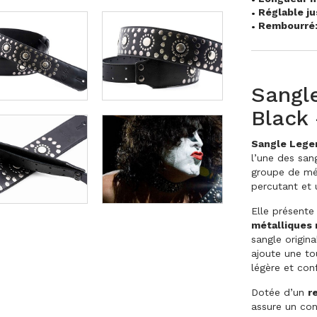
Réglable ju
Rembourré
Sangl
Black 
Sangle Lege
l’une des sa
groupe de m
percutant et 
Elle présent
métalliques 
sangle origin
ajoute une to
légère et con
Dotée d’un
r
assure un con