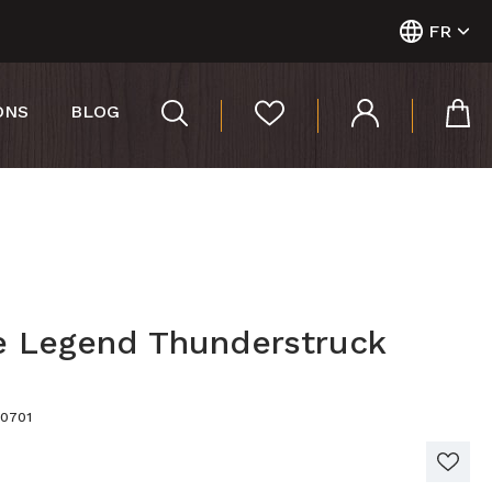
FR
ONS
BLOG
e Legend Thunderstruck
50701