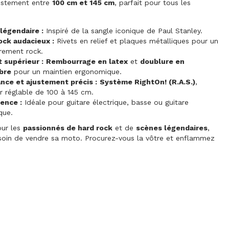
ustement entre
100 cm et 145 cm
, parfait pour tous les
légendaire :
Inspiré de la sangle iconique de Paul Stanley.
ock audacieux :
Rivets en relief et plaques métalliques pour un
rement rock.
 supérieur :
Rembourrage en latex
et
doublure en
bre
pour un maintien ergonomique.
nce et ajustement précis :
Système RightOn! (R.A.S.)
,
r réglable de 100 à 145 cm.
ence :
Idéale pour guitare électrique, basse ou guitare
que.
our les
passionnés de hard rock
et de
scènes légendaires
,
soin de vendre sa moto. Procurez-vous la vôtre et enflammez