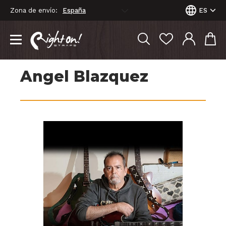
Zona de envío:
ES
Angel Blazquez