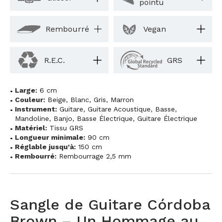
pointu
Rembourré
Vegan
R.E.C.
GRS
Large:
6 cm
Couleur:
Beige
,
Blanc
,
Gris
,
Marron
Instrument:
Guitare
,
Guitare Acoustique
,
Basse
,
Mandoline
,
Banjo
,
Basse Électrique
,
Guitare Électrique
Matériel:
Tissu GRS
Longueur minimale:
90 cm
Réglable jusqu'à:
150 cm
Rembourré:
Rembourrage 2,5 mm
Sangle de Guitare Córdoba
Brown – Un Hommage au