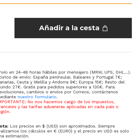
Añadir a la cesta
nvío en 24-48 horas hábiles por mensajero (MRW, UPS, DHL...).
ostos de envío: España peninsular, Baleares y Portugal 7€;
anarias, Ceuta y Melilla y Andorra 9€; Europa 15€; Resto del
undo 27€. Gratis para pedidos superiores a 130€. Para
evoluciones, cambios o envíos por Correos, contáctenos
ediante
nuestro formulario
.
MPORTANTE: No nos hacemos cargo de los impuestos,
ranceles y las tarifas aduaneras aplicadas en cada país o
egión
.
ota:
Los precios en $ (USD) son aproximados. Siempre
ealizamos los cálculos en € (EURO) y el precio en USD es solo
na estimación.