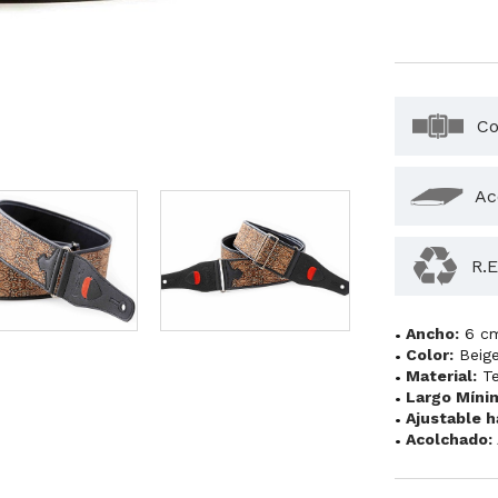
Co
Ac
R.E
Ancho:
6 c
Color:
Beig
Material:
T
Largo Míni
Ajustable h
Acolchado: