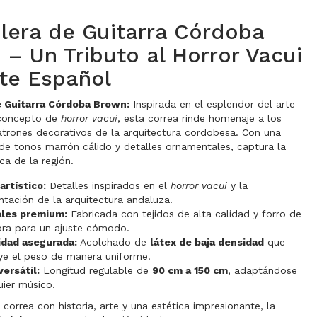
lera de Guitarra Córdoba
– Un Tributo al Horror Vacui
rte Español
 Guitarra Córdoba Brown:
Inspirada en el esplendor del arte
 concepto de
horror vacui
, esta correa rinde homenaje a los
atrones decorativos de la arquitectura cordobesa. Con una
e tonos marrón cálido y detalles ornamentales, captura la
ica de la región.
artístico:
Detalles inspirados en el
horror vacui
y la
tación de la arquitectura andaluza.
ales premium:
Fabricada con tejidos de alta calidad y forro de
bra para un ajuste cómodo.
dad asegurada:
Acolchado de
látex de baja densidad
que
uye el peso de manera uniforme.
versátil:
Longitud regulable de
90 cm a 150 cm
, adaptándose
uier músico.
 correa con historia, arte y una estética impresionante, la