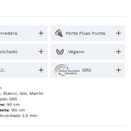
rredera
Porta Púas Punta
olchado
Vegano
.C.
GRS
m
e
,
Blanco
,
Gris
,
Marrón
ejido GRS
mo:
90 cm
asta:
150 cm
Acolchado 2,5 mm