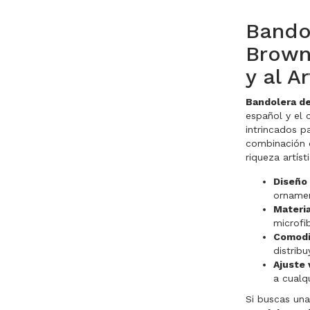
Bando
Brown 
y al A
Bandolera de
español y el
intrincados p
combinación d
riqueza artíst
Diseño 
ornamen
Materi
microfi
Comodi
distrib
Ajuste 
a cualq
Si buscas una