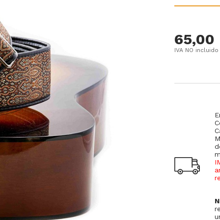
65,00
IVA NO incluido
E
C
C
M
d
m
I
a
r
N
r
u