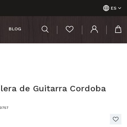
ES
BLOG
lera de Guitarra Cordoba
n
40757