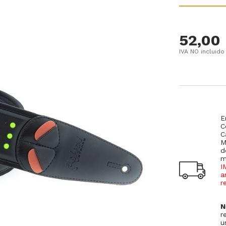
52,00
IVA NO incluido
E
C
C
M
d
m
I
a
r
N
r
u