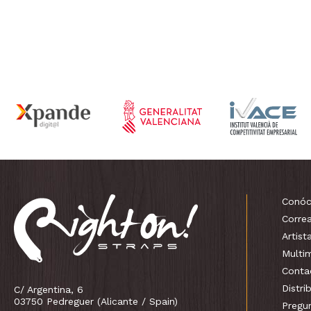
Conóc
Corre
Artist
Multi
Conta
Distri
C/ Argentina, 6
03750 Pedreguer (Alicante / Spain)
Pregu