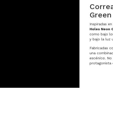
Corre
Green
Inspiradas en
Holes Neon 
como bajo los
y bajo la luz
Fabricadas co
una combinac
escénica
. No
protagonista