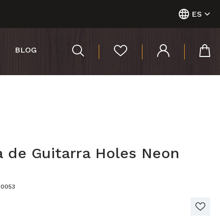
ES
BLOG
a de Guitarra Holes Neon
90053