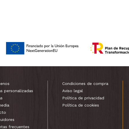
enos
Condiciones de compra
as personalizadas
Aviso legal
as
Política de privacidad
media
Política de cookies
cto
buidores
ntas frecuentes