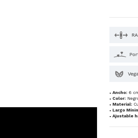
RA
Por
Veg
Ancho:
6 c
Color:
Negr
Material:
C
Largo Míni
Ajustable h