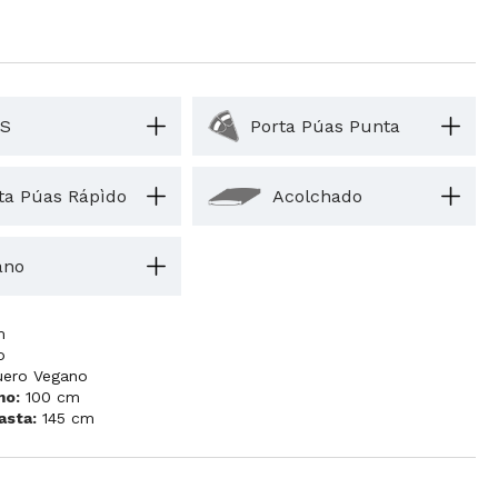
S
Porta Púas Punta
ta Púas Rápìdo
Acolchado
ano
m
o
uero Vegano
mo:
100 cm
asta:
145 cm