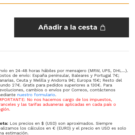
Añadir a la cesta
nvío en 24-48 horas hábiles por mensajero (MRW, UPS, DHL...).
ostos de envío: España peninsular, Baleares y Portugal 7€;
anarias, Ceuta y Melilla y Andorra 9€; Europa 15€; Resto del
undo 27€. Gratis para pedidos superiores a 130€. Para
evoluciones, cambios o envíos por Correos, contáctenos
ediante
nuestro formulario
.
MPORTANTE: No nos hacemos cargo de los impuestos,
ranceles y las tarifas aduaneras aplicadas en cada país o
egión
.
ota:
Los precios en $ (USD) son aproximados. Siempre
ealizamos los cálculos en € (EURO) y el precio en USD es solo
na estimación.