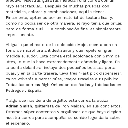
efectivo. Nuestras guitarras merecían una correa con un
rayo espectacular... Después de muchas pruebas con
materiales, colores y combinaciones, aquí la tienes.
Finalmente, optamos por un material de textura lisa, y,
como no podía ser de otra manera, el rayo tenía que brillar,
pero de forma sutil... La combinación final es simplemente
impresionante.
Al igual que el resto de la colección Mojo, cuenta con un
forro de microfibra antideslizante y que repele en gran
medida el sudor. Esta correa está acolchada con 5 mm de
látex, lo que la hace extremadamente cómoda y ligera. En
la punta delantera, incluye dos pequeños bolsillos porta-
púas, y en la parte trasera, lleva tres “Fast pick dispensers”.
Ya no volverás a perder púas, ¡mejor tíraselas a tu público!
Todas las correas RightOn! están diseñadas y fabricadas en
Pedreguer, España.
Y algo que nos llena de orgullo: esta correa la utiliza
Adrian Smith
, guitarrista de Iron Maiden, en sus conciertos.
Estamos súper contentos y orgullosos de que haya elegido
nuestra correa para acompañar su sonido legendario sobre
el escenario.