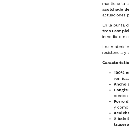
mantiene la c
acolchado d
actuaciones 
En la punta d
tres Fast pi
inmediato mie
Los materiale
resistencia y 
Característic
100% ve
verific
Ancho 
Longit
preciso
Forro d
y como
Acolch
2 bolsi
trasero