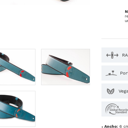
N
r
u
RA
Por
Veg
Ancho:
6 c