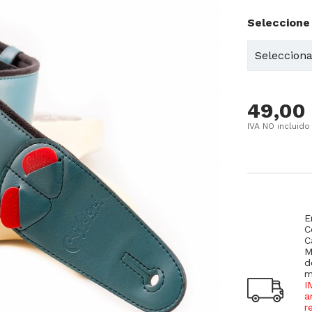
Seleccione
49,00
IVA NO incluido
E
C
C
M
d
m
I
a
r