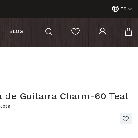
ES
BLOG
a de Guitarra Charm-60 Teal
30089