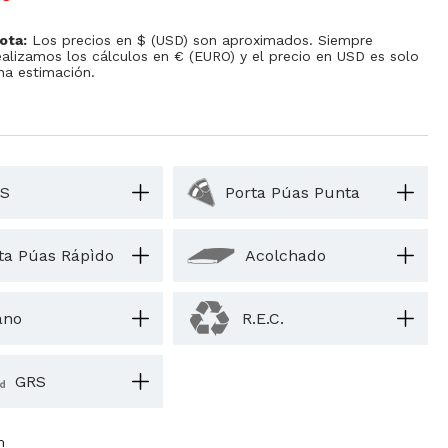
ota:
Los precios en $ (USD) son aproximados. Siempre
ealizamos los cálculos en € (EURO) y el precio en USD es solo
na estimación.
S
Porta Púas Punta
ta Púas Rápìdo
Acolchado
ano
R.E.C.
GRS
m