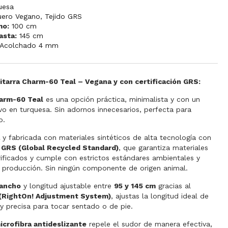
uesa
uero Vegano
,
Tejido GRS
mo:
100 cm
asta:
145 cm
Acolchado 4 mm
itarra Charm-60 Teal – Vegana y con certificación GRS:
arm-60 Teal
es una opción práctica, minimalista y con un
ivo en turquesa. Sin adornos innecesarios, perfecta para
o.
a
y fabricada con materiales sintéticos de alta tecnología con
n GRS (Global Recycled Standard)
, que garantiza materiales
rificados y cumple con estrictos estándares ambientales y
a producción. Sin ningún componente de origen animal.
 ancho
y longitud ajustable entre
95 y 145 cm
gracias al
(RightOn! Adjustment System)
, ajustas la longitud ideal de
y precisa para tocar sentado o de pie.
icrofibra antideslizante
repele el sudor de manera efectiva,