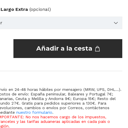
 Largo Extra
(opcional)
Añadir a la cesta
nvío en 24-48 horas hábiles por mensajero (MRW, UPS, DHL...).
ostos de envío: España peninsular, Baleares y Portugal 7€;
anarias, Ceuta y Melilla y Andorra 9€; Europa 15€; Resto del
undo 27€. Gratis para pedidos superiores a 130€. Para
evoluciones, cambios o envíos por Correos, contáctenos
ediante
nuestro formulario
.
MPORTANTE: No nos hacemos cargo de los impuestos,
ranceles y las tarifas aduaneras aplicadas en cada país o
egión
.