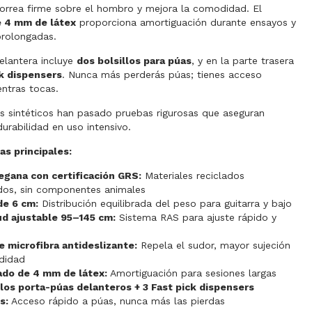
orrea firme sobre el hombro y mejora la comodidad. El
e 4 mm de látex
proporciona amortiguación durante ensayos y
prolongadas.
elantera incluye
dos bolsillos para púas
, y en la parte trasera
ck dispensers
. Nunca más perderás púas; tienes acceso
ntras tocas.
s sintéticos han pasado pruebas rigurosas que aseguran
durabilidad en uso intensivo.
as principales:
gana con certificación GRS:
Materiales reciclados
ados, sin componentes animales
de 6 cm:
Distribución equilibrada del peso para guitarra y bajo
ud ajustable 95–145 cm:
Sistema RAS para ajuste rápido y
e microfibra antideslizante:
Repela el sudor, mayor sujeción
didad
ado de 4 mm de látex:
Amortiguación para sesiones largas
llos porta-púas delanteros + 3 Fast pick dispensers
s:
Acceso rápido a púas, nunca más las pierdas