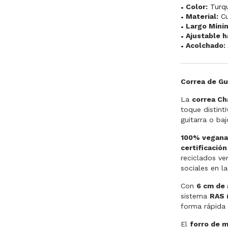
Color:
Turq
Material:
C
Largo Míni
Ajustable h
Acolchado:
Correa de Gu
La
correa Ch
toque distint
guitarra o baj
100% vegan
certificació
reciclados ve
sociales en l
Con
6 cm de
sistema
RAS 
forma rápida 
El
forro de m