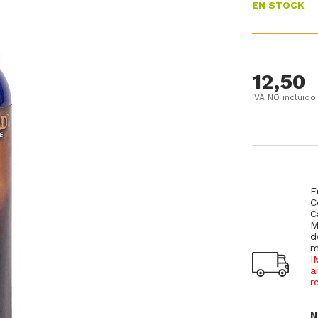
EN STOCK
12,50
IVA NO incluido
E
C
C
M
d
m
I
a
r
N