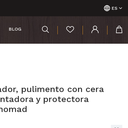
ES
BLOG
ador, pulimento con cera
antadora y protectora
cnomad