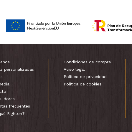
enos
Condiciones de compra
as personalizadas
Aviso legal
as
Política de privacidad
media
Política de cookies
cto
buidores
ntas frecuentes
qué Righton?