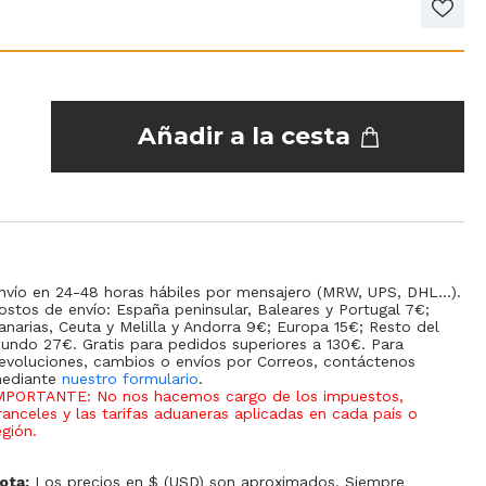
Añadir a la cesta
nvío en 24-48 horas hábiles por mensajero (MRW, UPS, DHL...).
ostos de envío: España peninsular, Baleares y Portugal 7€;
anarias, Ceuta y Melilla y Andorra 9€; Europa 15€; Resto del
undo 27€. Gratis para pedidos superiores a 130€. Para
evoluciones, cambios o envíos por Correos, contáctenos
ediante
nuestro formulario
.
MPORTANTE: No nos hacemos cargo de los impuestos,
ranceles y las tarifas aduaneras aplicadas en cada país o
egión
.
ota:
Los precios en $ (USD) son aproximados. Siempre