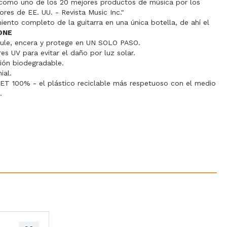
como uno de los 20 mejores productos de música por los
dores de EE. UU. - Revista Music Inc."
ento completo de la guitarra en una única botella, de ahí el
ONE
pule, encera y protege en UN SOLO PASO.
es UV para evitar el daño por luz solar.
ión biodegradable.
ial.
PET 100% - el plástico reciclable más respetuoso con el medio
.