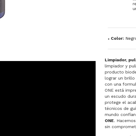
r
u
Color:
Negr
Limpiador, pu
limpiador y pu
producto biode
lograr un brill
con una formul
ONE está impre
un escudo dura
protege el aca
técnicos de gui
mundo confían 
ONE
. Hacemos 
sin compromete