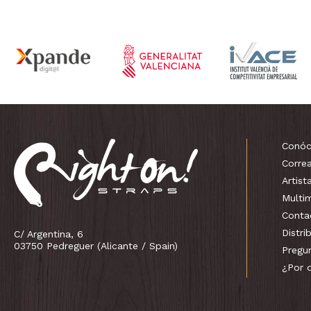
Conóc
Corre
Artist
Multi
Conta
Distri
C/ Argentina, 6
03750 Pedreguer (Alicante / Spain)
Pregu
¿Por 