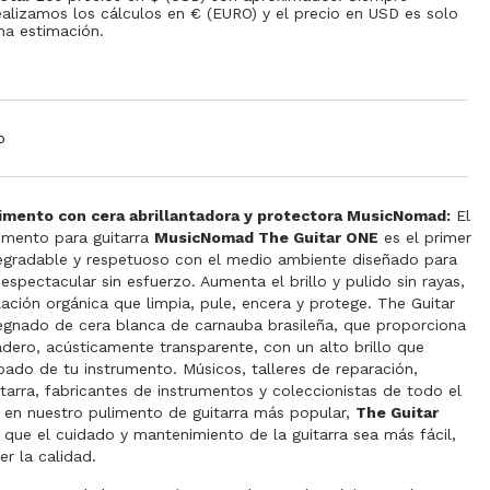
ealizamos los cálculos en € (EURO) y el precio en USD es solo
na estimación.
o
limento con cera abrillantadora y protectora MusicNomad:
El
limento para guitarra
MusicNomad The Guitar ONE
es el primer
gradable y respetuoso con el medio ambiente diseñado para
o espectacular sin esfuerzo. Aumenta el brillo y pulido sin rayas,
ación orgánica que limpia, pule, encera y protege. The Guitar
gnado de cera blanca de carnauba brasileña, que proporciona
dero, acústicamente transparente, con un alto brillo que
bado de tu instrumento. Músicos, talleres de reparación,
tarra, fabricantes de instrumentos y coleccionistas de todo el
en nuestro pulimento de guitarra más popular,
The Guitar
que el cuidado y mantenimiento de la guitarra sea más fácil,
r la calidad.