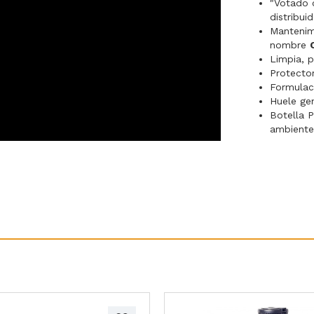
"Votado 
distribui
Mantenimi
nombre
Limpia, 
Protector
Formulac
Huele gen
Botella 
ambiente