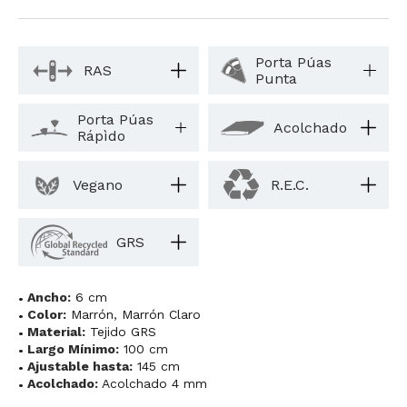
Porta Púas
RAS
Punta
Porta Púas
Acolchado
Rápìdo
Vegano
R.E.C.
GRS
Ancho:
6 cm
Color:
Marrón
,
Marrón Claro
Material:
Tejido GRS
Largo Mínimo:
100 cm
Ajustable hasta:
145 cm
Acolchado:
Acolchado 4 mm