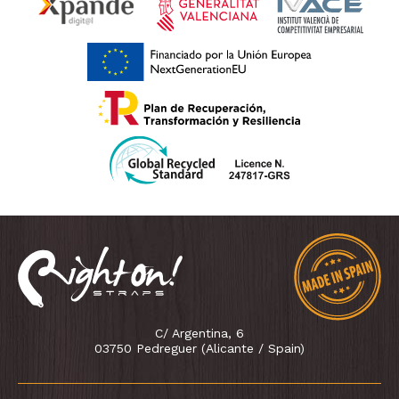
C/ Argentina, 6
03750 Pedreguer (Alicante / Spain)