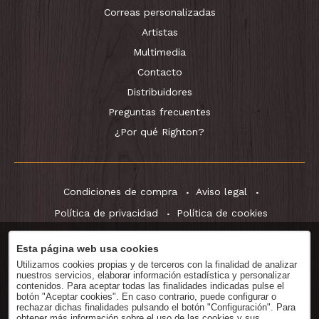
Correas personalizadas
Artistas
Multimedia
Contacto
Distribuidores
Preguntas frecuentes
¿Por qué Righton?
Condiciones de compra
Aviso legal
Política de privacidad
Política de cookies
Esta página web usa cookies
Utilizamos cookies propias y de terceros con la finalidad de analizar
Descargar
Catálogo
nuestros servicios, elaborar información estadística y personalizar
contenidos. Para aceptar todas las finalidades indicadas pulse el
botón "Aceptar cookies". En caso contrario, puede configurar o
rechazar dichas finalidades pulsando el botón "Configuración". Para
obtener más información sobre el uso de las cookies y sus