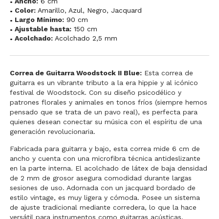
Ancho:
6 cm
Color:
Amarillo
,
Azul
,
Negro
,
Jacquard
Largo Mínimo:
90 cm
Ajustable hasta:
150 cm
Acolchado:
Acolchado 2,5 mm
Correa de Guitarra Woodstock II Blue:
Esta correa de
guitarra es un vibrante tributo a la era hippie y al icónico
festival de Woodstock. Con su diseño psicodélico y
patrones florales y animales en tonos fríos (siempre hemos
pensado que se trata de un pavo real), es perfecta para
quienes desean conectar su música con el espíritu de una
generación revolucionaria.
Fabricada para guitarra y bajo, esta correa mide 6 cm de
ancho y cuenta con una microfibra técnica antideslizante
en la parte interna. El acolchado de látex de baja densidad
de 2 mm de grosor asegura comodidad durante largas
sesiones de uso. Adornada con un jacquard bordado de
estilo vintage, es muy ligera y cómoda. Posee un sistema
de ajuste tradicional mediante corredera, lo que la hace
versátil para instrumentos como guitarras acústicas,