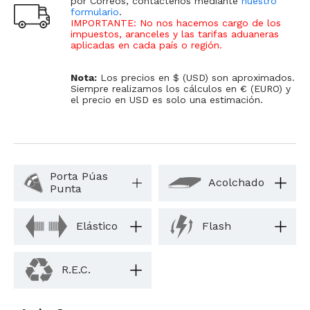
por Correos, contáctenos mediante
nuestro
formulario
.
IMPORTANTE: No nos hacemos cargo de los
impuestos, aranceles y las tarifas aduaneras
aplicadas en cada país o región
.
Nota:
Los precios en $ (USD) son aproximados.
Siempre realizamos los cálculos en € (EURO) y
el precio en USD es solo una estimación.
Porta Púas
Acolchado
Punta
Elástico
Flash
R.E.C.