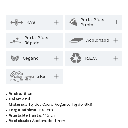
Porta Púas
RAS
Punta
Porta Púas
Acolchado
Rápìdo
Vegano
R.E.C.
GRS
Ancho:
6 cm
Color:
Azul
Material:
Tejido
,
Cuero Vegano
,
Tejido GRS
Largo Mínimo:
100 cm
Ajustable hasta:
145 cm
Acolchado:
Acolchado 4 mm