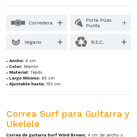
Porta Púas
Corredera
Punta
Vegano
R.E.C.
Ancho:
4 cm
Color:
Marrón
Material:
Tejido
Largo Mínimo:
85 cm
Ajustable hasta:
153 cm
Correa Surf para Guitarra y
Ukelele
Correa de guitarra Surf Wind Brown
, 4 cm de ancho y