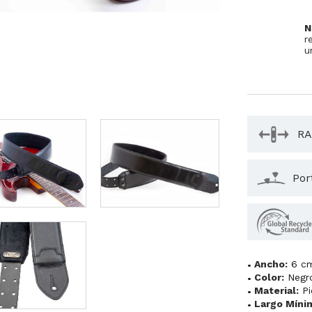
N
r
u
RA
Por
Ancho:
6 c
Color:
Negr
Material:
Pi
Largo Míni