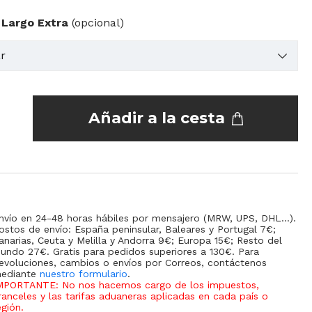
 Largo Extra
(opcional)
Añadir a la cesta
nvío en 24-48 horas hábiles por mensajero (MRW, UPS, DHL...).
ostos de envío: España peninsular, Baleares y Portugal 7€;
anarias, Ceuta y Melilla y Andorra 9€; Europa 15€; Resto del
undo 27€. Gratis para pedidos superiores a 130€. Para
evoluciones, cambios o envíos por Correos, contáctenos
ediante
nuestro formulario
.
MPORTANTE: No nos hacemos cargo de los impuestos,
ranceles y las tarifas aduaneras aplicadas en cada país o
egión
.