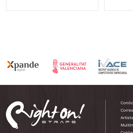
Conóc
Corre
Artist
Multi
Conta