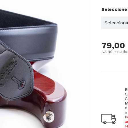
Seleccione
79,00
IVA NO incluido
E
C
C
M
d
m
I
a
r