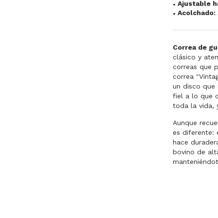
Ajustable h
Acolchado:
Correa de gu
clásico y ate
correas que p
correa "Vinta
un disco que
fiel a lo que
toda la vida
Aunque recuer
es diferente:
hace duradera
bovino de alt
manteniéndote