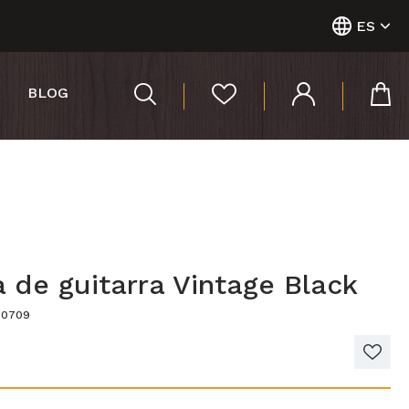
ES
BLOG
 de guitarra Vintage Black
60709