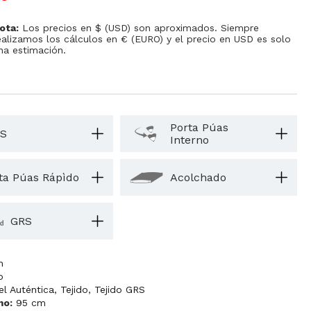
ota:
Los precios en $ (USD) son aproximados. Siempre
ealizamos los cálculos en € (EURO) y el precio en USD es solo
na estimación.
Porta Púas
S
Interno
ta Púas Rápìdo
Acolchado
GRS
m
o
el Auténtica
,
Tejido
,
Tejido GRS
mo:
95 cm