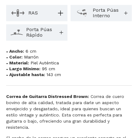
Porta Púas
RAS
Interno
Porta Púas
Rápìdo
Ancho:
6 cm
Color:
Marrón
Material:
Piel Auténtica
Largo Mínimo:
95 cm
Ajustable hasta:
143 cm
Correa de Guitarra Distressed Brown:
Correa de cuero
bovino de alta calidad, tratada para darle un aspecto
envejecido y desgastado, ideal para quienes buscan un
estilo vintage y auténtico. Esta correa es perfecta para
guitarra o bajo, ofreciendo una gran durabilidad y
resistencia.
El ancho de la correa asegura un excelente soporte en el