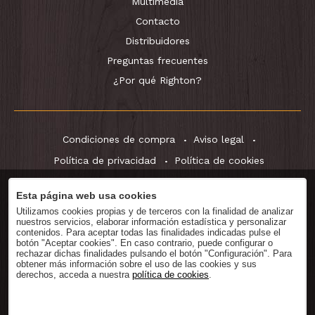
Multimedia
Contacto
Distribuidores
Preguntas frecuentes
¿Por qué Righton?
Condiciones de compra
Aviso legal
Política de privacidad
Política de cookies
Esta página web usa cookies
Utilizamos cookies propias y de terceros con la finalidad de analizar
Descargar
Catálogo
nuestros servicios, elaborar información estadística y personalizar
contenidos. Para aceptar todas las finalidades indicadas pulse el
botón "Aceptar cookies". En caso contrario, puede configurar o
rechazar dichas finalidades pulsando el botón "Configuración". Para
obtener más información sobre el uso de las cookies y sus
derechos, acceda a nuestra
política de cookies
.